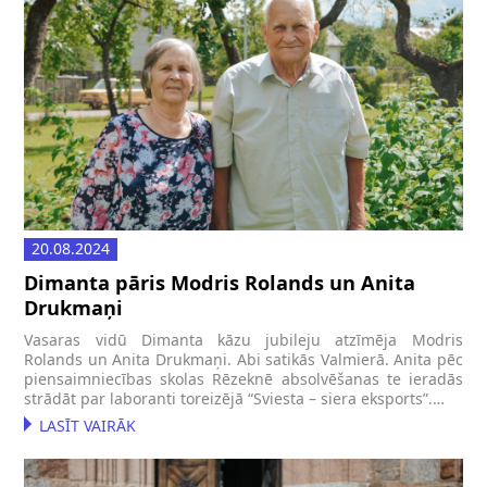
20.08.2024
Dimanta pāris Modris Rolands un Anita
Drukmaņi
Vasaras vidū Dimanta kāzu jubileju atzīmēja Modris
Rolands un Anita Drukmaņi. Abi satikās Valmierā. Anita pēc
piensaimniecības skolas Rēzeknē absolvēšanas te ieradās
strādāt par laboranti toreizējā “Sviesta – siera eksports”.…
LASĪT VAIRĀK