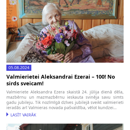
05.08.2024
Valmierietei Aleksandrai Ezerai – 100! No
sirds sveicam!
Valmieriete Aleksandra Ezera skaistā 24. jūlija dienā dēla,
mazbērnu un mazmazbērnu ieskauta svinēja savu simts
gadu jubileju. Tik nozīmīgā dzīves jubilejā sveikt valmierieti
ieradās arī Valmieras novada pašvaldība, vēlot kundzei…
LASĪT VAIRĀK