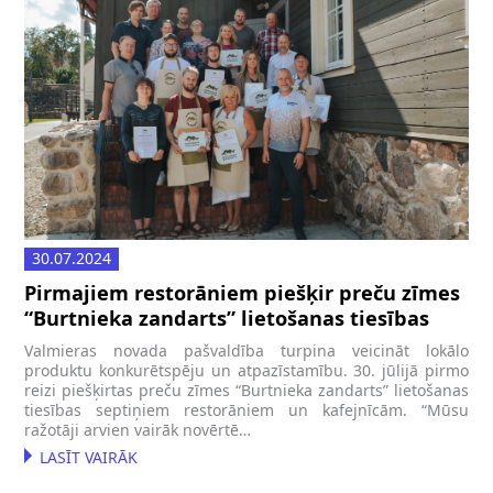
30.07.2024
Pirmajiem restorāniem piešķir preču zīmes
“Burtnieka zandarts” lietošanas tiesības
Valmieras novada pašvaldība turpina veicināt lokālo
produktu konkurētspēju un atpazīstamību. 30. jūlijā pirmo
reizi piešķirtas preču zīmes “Burtnieka zandarts” lietošanas
tiesības septiņiem restorāniem un kafejnīcām. “Mūsu
ražotāji arvien vairāk novērtē…
LASĪT VAIRĀK