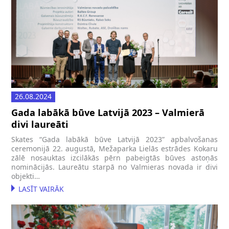
26.08.2024
Gada labākā būve Latvijā 2023 – Valmierā
divi laureāti
Skates “Gada labākā būve Latvijā 2023” apbalvošanas
ceremonijā 22. augustā, Mežaparka Lielās estrādes Kokaru
zālē nosauktas izcilākās pērn pabeigtās būves astoņās
nominācijās. Laureātu starpā no Valmieras novada ir divi
objekti…
LASĪT VAIRĀK