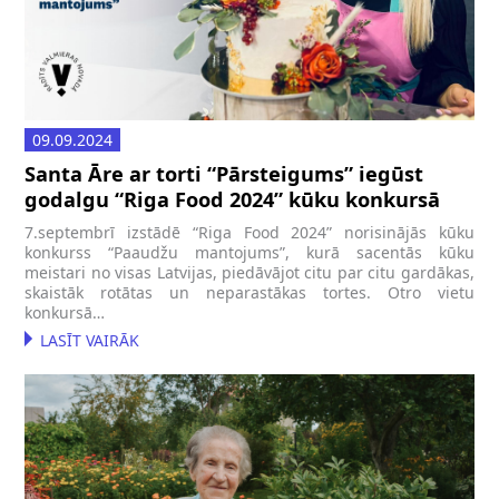
09.09.2024
Santa Āre ar torti “Pārsteigums” iegūst
godalgu “Riga Food 2024” kūku konkursā
7.septembrī izstādē “Riga Food 2024” norisinājās kūku
konkurss “Paaudžu mantojums”, kurā sacentās kūku
meistari no visas Latvijas, piedāvājot citu par citu gardākas,
skaistāk rotātas un neparastākas tortes. Otro vietu
konkursā…
LASĪT VAIRĀK