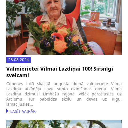
23.08.2024
Valmierietei Vilmai Lazdiņai 100! Sirsnīgi
sveicam!
Ģimenes lokā skaistā augusta dienā valmieriete Vilma
Lazdiņa atzīmēja savu simto dzimšanas dienu. Vilma
Lazdiņa dzimusi Limbažu rajonā, vēlāk pārcēlusies uz
Ārciemu. Tur pabeidza skolu un devās uz Rīgu,
izmācījusies…
LASĪT VAIRĀK