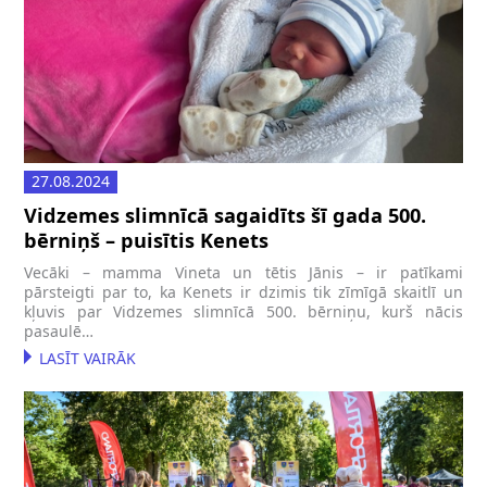
27.08.2024
Vidzemes slimnīcā sagaidīts šī gada 500.
bērniņš – puisītis Kenets
Vecāki – mamma Vineta un tētis Jānis – ir patīkami
pārsteigti par to, ka Kenets ir dzimis tik zīmīgā skaitlī un
kļuvis par Vidzemes slimnīcā 500. bērniņu, kurš nācis
pasaulē…
LASĪT VAIRĀK