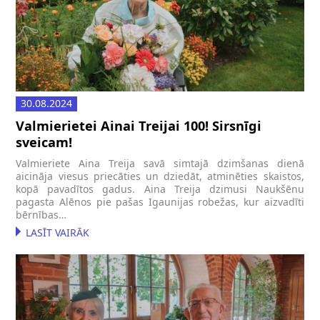
30.08.2024
Valmierietei Ainai Treijai 100! Sirsnīgi
sveicam!
Valmieriete Aina Treija savā simtajā dzimšanas dienā
aicināja viesus priecāties un dziedāt, atminēties skaistos,
kopā pavadītos gadus. Aina Treija dzimusi Naukšēnu
pagasta Alēnos pie pašas Igaunijas robežas, kur aizvadīti
bērnības…
LASĪT VAIRĀK