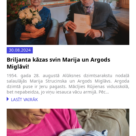
30.08.2024
Briljanta kāzas svin Marija un Argods
Miglāvi!
1954. gada 28. augustā Alūksnes dzimtsarakstu nodaļā
salaulājās Marija Strucinska un Argods Miglāvs. Argoda
dzimtā puse ir Jeru pagasts. Mācījies Rūjienas vidusskolā,
bet nepabeidza, jo viņu iesauca vācu armijā. Pēc…
LASĪT VAIRĀK