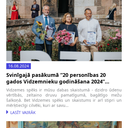
16.08.2024
Svinīgajā pasākumā “20 personības 20
gados Vidzemnieku godināšana 2024”
godināti Valmieras novadnieki
Vidzemes spēks ir mūsu dabas skaistumā - dzidro ūdeņu
vērtībās, zeltaino druvu pamatīgumā, bagātīgo mežu
šalkoņā. Bet Vidzemes spēks un skaistums ir arī stipri un
mērķtiecīgi cilvēki, kuri ar savu…
LASĪT VAIRĀK