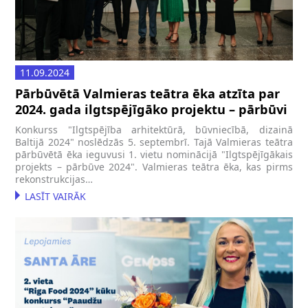
11.09.2024
Pārbūvētā Valmieras teātra ēka atzīta par
2024. gada ilgtspējīgāko projektu – pārbūvi
Konkurss "Ilgtspējība arhitektūrā, būvniecībā, dizainā
Baltijā 2024" noslēdzās 5. septembrī. Tajā Valmieras teātra
pārbūvētā ēka ieguvusi 1. vietu nominācijā "Ilgtspējīgākais
projekts – pārbūve 2024". Valmieras teātra ēka, kas pirms
rekonstrukcijas…
LASĪT VAIRĀK