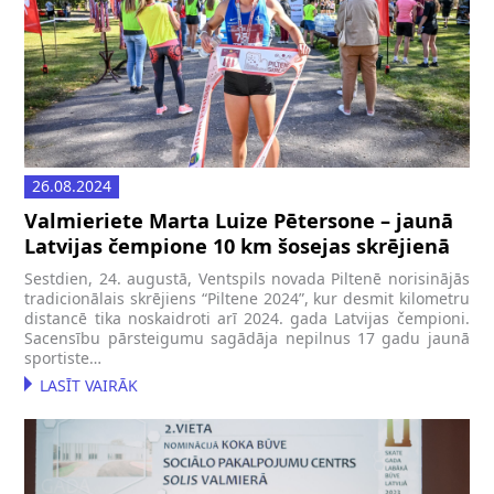
26.08.2024
Valmieriete Marta Luize Pētersone – jaunā
Latvijas čempione 10 km šosejas skrējienā
Sestdien, 24. augustā, Ventspils novada Piltenē norisinājās
tradicionālais skrējiens “Piltene 2024”, kur desmit kilometru
distancē tika noskaidroti arī 2024. gada Latvijas čempioni.
Sacensību pārsteigumu sagādāja nepilnus 17 gadu jaunā
sportiste…
LASĪT VAIRĀK