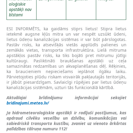
oloģiskie
apstākļi nav
bīstami
ESI INFORMĒTS, ka gaidāms stiprs lietus! Stipra lietus
ietekmē augsne kļūs mitra un var nespēt uzsūkt ūdeni,
lietus ūdeņu kanalizācijas sistēmas ir var būt pārslogotas.
Pastāv risks, ka atsevišķās vietās applūdīs palienes un
zemākās vietas, transporta infrastruktūra. Lielā mitruma
apstākļos pastāv risks, ka tiks bojāti pret mitrumu jūtīgi
kultūraugi. Pasliktināti braukšanas apstākļi uz ceļa
samazinātas redzamības un akvaplanēšanas dēļ. Rēķinies,
ka braucieniem nepieciešams ieplānot ilgāku laiku.
Pārvietojoties plūdu riskam visvairāk pakļautajās teritorijās,
ir jābūt piesardzīgam. Savlaicīgi rūpējies par lietus ūdeņu
kanalizācijas sistēmām, uzturi tās funkcionālā kārtībā.
Aktuālajai brīdinājumu informācijai sekojiet
bridinajumi.meteo.lv/
Ja hidrometeoroloģiskie apstākļi ir radījuši postījumus, kas
apdraud cilvēku veselību un dzīvību, komunikācijas vai
sabiedriskā transporta kustību, zvaniet uz vienoto ārkārtas
palīdzības tālruņa numuru 112!