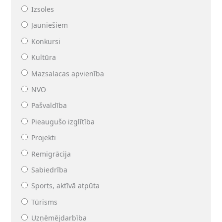
Izsoles
Jauniešiem
Konkursi
Kultūra
Mazsalacas apvienība
NVO
Pašvaldība
Pieaugušo izglītība
Projekti
Remigrācija
Sabiedrība
Sports, aktīvā atpūta
Tūrisms
Uzņēmējdarbība