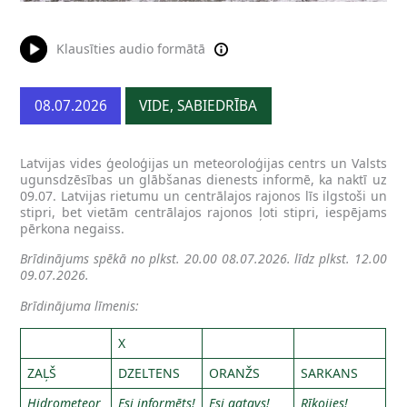
Klausīties audio formātā
08.07.2026
VIDE, SABIEDRĪBA
Latvijas vides ģeoloģijas un meteoroloģijas centrs un Valsts
ugunsdzēsības un glābšanas dienests informē, ka naktī uz
09.07. Latvijas rietumu un centrālajos rajonos līs ilgstoši un
stipri, bet vietām centrālajos rajonos ļoti stipri, iespējams
pērkona negaiss.
Brīdinājums spēkā no plkst. 20.00 08.07.2026. līdz plkst. 12.00
09.07.2026.
Brīdinājuma līmenis:
X
ZAĻŠ
DZELTENS
ORANŽS
SARKANS
Hidrometeor
Esi informēts!
Esi gatavs!
Rīkojies!