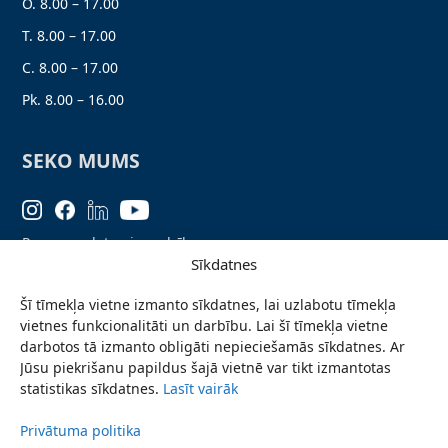
O. 8.00 – 17.00
T. 8.00 – 17.00
C. 8.00 – 17.00
Pk. 8.00 – 16.00
SEKO MUMS
Personas datu aizsardzība
Sīkdatnes
Lapas karte
Šī tīmekļa vietne izmanto sīkdatnes, lai uzlabotu tīmekļa
Ziņo par problēmu
vietnes funkcionalitāti un darbību. Lai šī tīmekļa vietne
Pieteikties jaunumiem
darbotos tā izmanto obligāti nepieciešamās sīkdatnes. Ar
Jūsu piekrišanu papildus šajā vietnē var tikt izmantotas
Piekļūstamības paziņojums
statistikas sīkdatnes.
Lasīt vairāk
Privātuma politika