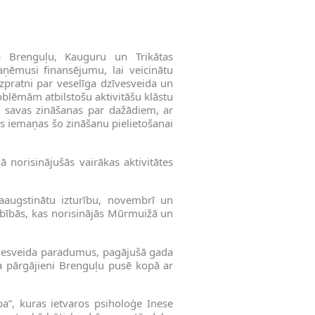
na Brenguļu, Kauguru un Trikātas
aņēmusi finansējumu, lai veicinātu
zpratni par veselīga dzīvesveida un
oblēmām atbilstošu aktivitāšu klāstu
 savas zināšanas par dažādiem, ar
as iemaņas šo zināšanu pielietošanai
 norisinājušās vairākas aktivitātes
aaugstinātu izturību, novembrī un
rbībās, kas norisinājās Mūrmuižā un
dzīvesveida paradumus, pagājušā gada
da pārgājieni Brenguļu pusē kopā ar
ba”, kuras ietvaros psiholoģe Inese