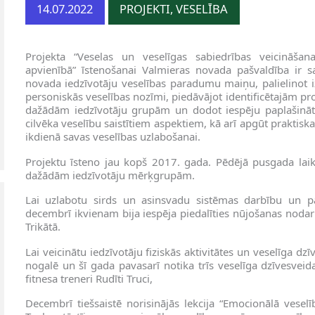
14.07.2022
PROJEKTI, VESELĪBA
Projekta “Veselas un veselīgas sabiedrības veicināša
apvienībā” īstenošanai Valmieras novada pašvaldība ir s
novada iedzīvotāju veselības paradumu maiņu, palielinot i
personiskās veselības nozīmi, piedāvājot identificētajām pr
dažādām iedzīvotāju grupām un dodot iespēju paplašināt
cilvēka veselību saistītiem aspektiem, kā arī apgūt praktisk
ikdienā savas veselības uzlabošanai.
Projektu īsteno jau kopš 2017. gada. Pēdējā pusgada laikā
dažādām iedzīvotāju mērķgrupām.
Lai uzlabotu sirds un asinsvadu sistēmas darbību un p
decembrī ikvienam bija iespēja piedalīties nūjošanas noda
Trikātā.
Lai veicinātu iedzīvotāju fiziskās aktivitātes un veselīga 
nogalē un šī gada pavasarī notika trīs veselīga dzīvesvei
fitnesa treneri Rudīti Truci,
Decembrī tiešsaistē norisinājās lekcija “Emocionālā veselī