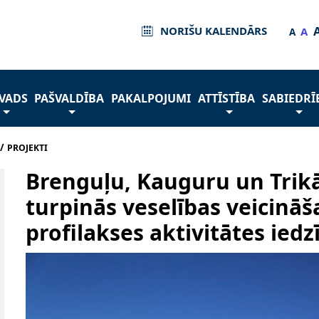
NORIŠU KALENDĀRS
A
A
VADS
PAŠVALDĪBA
PAKALPOJUMI
ATTĪSTĪBA
SABIEDRĪ
/
PROJEKTI
Brenguļu, Kauguru un Trik
turpinās veselības veicināš
profilakses aktivitātes ied