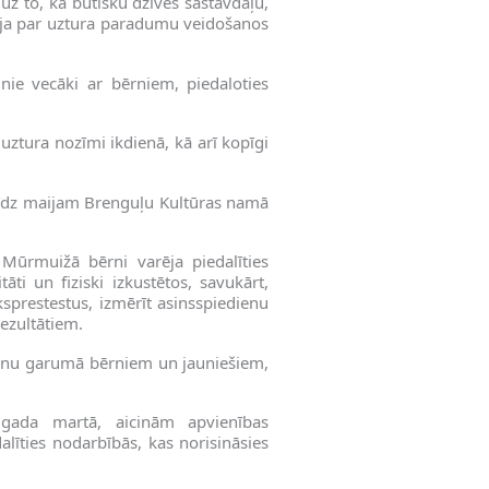
z to, kā būtisku dzīves sastāvdaļu,
stīja par uztura paradumu veidošanos
unie vecāki ar bērniem, piedaloties
r uztura nozīmi ikdienā, kā arī kopīgi
 līdz maijam Brenguļu Kultūras namā
Mūrmuižā bērni varēja piedalīties
itāti un fiziski izkustētos, savukārt,
ksprestestus, izmērīt asinsspiedienu
rezultātiem.
ienu garumā bērniem un jauniešiem,
gada martā, aicinām apvienības
alīties nodarbībās, kas norisināsies