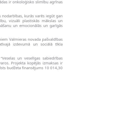
ādas ir onkoloģisko slimību agrīnas
s nodarbības, kurās varēs iegūt gan
ību, vizuāli plastiskās mākslas un
zināšanu un emocionālās un garīgās
umiem Valmieras novada pašvaldības
atīvajā izdevumā un sociālā tīkla
1 “Veselas un veselīgas sabiedrības
varos. Projekta kopējās izmaksas ir
alsts budžeta finansējums 10 014,30