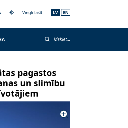
A
Viegli lasīt
LV
EN
Meklēt...
BA
ātas pagastos
anas un slimību
zīvotājiem