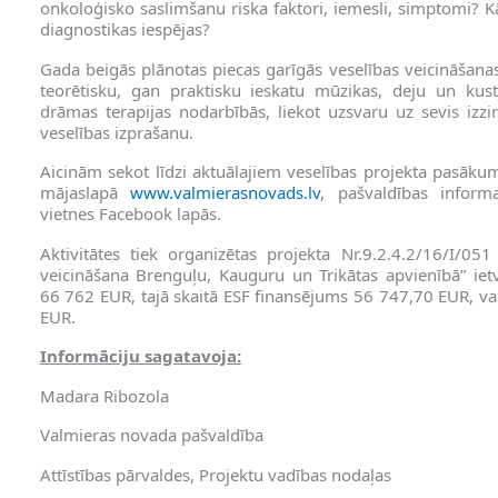
onkoloģisko saslimšanu riska faktori, iemesli, simptomi? K
diagnostikas iespējas?
Gada beigās plānotas piecas garīgās veselības veicināšana
teorētisku, gan praktisku ieskatu mūzikas, deju un kust
drāmas terapijas nodarbībās, liekot uzsvaru uz sevis iz
veselības izprašanu.
Aicinām sekot līdzi aktuālajiem veselības projekta pasāk
mājaslapā
www.valmierasnovads.lv
, pašvaldības inform
vietnes Facebook lapās.
Aktivitātes tiek organizētas projekta Nr.9.2.4.2/16/I/05
veicināšana Brenguļu, Kauguru un Trikātas apvienībā” iet
66 762 EUR, tajā skaitā ESF finansējums 56 747,70 EUR, v
EUR.
Informāciju sagatavoja:
Madara Ribozola
Valmieras novada pašvaldība
Attīstības pārvaldes, Projektu vadības nodaļas