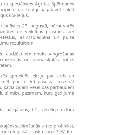
ztura speciālistes Agritas Spēlmanes
incipiem un kopīgi pagatavot saldā
īgus kokteiļus.
risināsies 27. augustā, bērni varēs
ecizitātes un veiklības prasmes, bet
stestus, asinsspiediena un pulsa
jumu rezultātiem.
āžu audzēkņiem notiks vingrošanas
irmsskolās un pamatskolās notiks
tātēm.
rēs apmeklēt lekciju par sirds un
formēti par to, kā paši var mazināt
ru, savlaicīgām veselības pārbaudēm
vadu slimību pazīmēm, kuru gadījumā
a pārgājiens, trīs veselīga uztura
skajām saslimšanās un to profilaksi,
r onkoloģiskās saslimšanas? Kādi ir