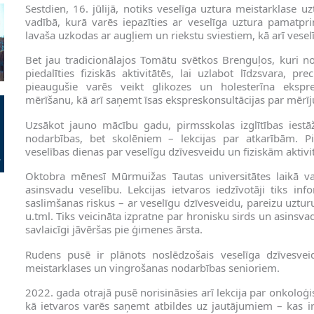
Sestdien, 16. jūlijā, notiks veselīga uztura meistarklase u
vadībā, kurā varēs iepazīties ar veselīga uztura pamatpr
lavaša uzkodas ar augļiem un riekstu sviestiem, kā arī vesel
Bet jau tradicionālajos Tomātu svētkos Brenguļos, kuri no
piedalīties fiziskās aktivitātēs, lai uzlabot līdzsvara, pr
pieaugušie varēs veikt glikozes un holesterīna ekspre
mērīšanu, kā arī saņemt īsas ekspreskonsultācijas par mērī
Uzsākot jauno mācību gadu, pirmsskolas izglītības iest
nodarbības, bet skolēniem – lekcijas par atkarībām. P
veselības dienas par veselīgu dzīvesveidu un fiziskām aktivi
Oktobra mēnesī Mūrmuižas Tautas universitātes laikā va
asinsvadu veselību. Lekcijas ietvaros iedzīvotāji tiks in
saslimšanas riskus – ar veselīgu dzīvesveidu, pareizu uztu
u.tml. Tiks veicināta izpratne par hronisku sirds un asins
savlaicīgi jāvēršas pie ģimenes ārsta.
Rudens pusē ir plānots noslēdzošais veselīga dzīvesveid
meistarklases un vingrošanas nodarbības senioriem.
2022. gada otrajā pusē norisināsies arī lekcija par onkoloģi
kā ietvaros varēs saņemt atbildes uz jautājumiem – kas i