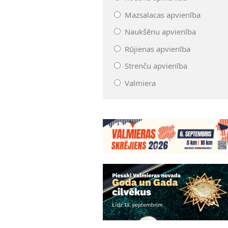
Mazsalacas apvienība
Naukšēnu apvienība
Rūjienas apvienība
Strenču apvienība
Valmiera