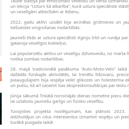
Taube stāstīja par emocionālo veselību un vērsa uzmanību u
un lekcija “Uzturs kā atkarība”, kurā uztura speciāliste stā
un veselīgām attiecībām ar ēdienu.
2022. gadu aktīvi uzsākt bija aicinātas grūtnieces un ja
tiešsaistes vingrošanas nodarbībās.
Jaunieši tikās ar uztura speciālisti Agniju Irkli un runāja pa
gatavoja veselīgos kokteiļus.
Lai popularizētu aktīvu un veselīgu dzīvesveidu, no marta
notika zumbas nodarbības.
28. maijā tradicionālā pasākuma “Auto-Moto-Velo” laikā 
dažādās fiziskajās aktivitātēs, lai trenētu līdzsvaru, preciz
pieaugušajiem bija iespēja veikt glikozes un holesterīna e
un pulsu, kā arī saņemt īsas ekspreskonsultācijas par testu 
Jūnija sākumā Trikātā norisinājās dienas nometne piecu d
lai uzlabotu jauniešu garīgo un fizisko veselību.
Tuvojoties projekta noslēgumam, kas plānots 2023. 
iedzīvotājus un citus interesentus izmantot iespēju un pied
tuvākā pusgada laikā!