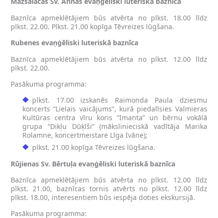
Mazsalacas Sv. Annas evaņģēliski luteriskā baznīca
Baznīca apmeklētājiem būs atvērta no plkst. 18.00 līdz
plkst. 22.00. Plkst. 21.00 kopīga Tēvreizes lūgšana.
Rubenes
evaņģēliski luteriskā baznīca
Baznīca apmeklētājiem būs atvērta no plkst. 12.00 līdz
plkst. 22.00.
Pasākuma programma:
plkst. 17.00 izskanēs Raimonda Paula dziesmu
koncerts “Lielais vaicājums”, kurā piedalīsies Valmieras
Kultūras centra vīru koris “Imanta” un bērnu vokālā
grupa “Dikļu Dūķīši” (mākslinieciskā vadītāja Marika
Rolamne, koncertmeistare Līga Ivāne);
plkst. 21.00 kopīga Tēvreizes lūgšana.
Rūjienas Sv. Bērtuļa evaņģēliski luteriskā baznīca
Baznīca apmeklētājiem būs atvērta no plkst. 12.00 līdz
plkst. 21.00, baznīcas tornis atvērts no plkst. 12.00 līdz
plkst. 18.00, interesentiem būs iespēja doties ekskursijā.
Pasākuma programma: