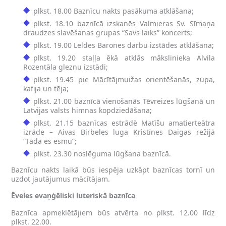
plkst. 18.00 Baznīcu nakts pasākuma atklāšana;
plkst. 18.10 baznīcā izskanēs Valmieras Sv. Sīmaņa
draudzes slavēšanas grupas “Savs laiks” koncerts;
plkst. 19.00 Leldes Barones darbu izstādes atklāšana;
plkst. 19.20 staļļa ēkā atklās mākslinieka Alvila
Rozentāla gleznu izstādi;
plkst. 19.45 pie Mācītājmuižas orientēšanās, zupa,
kafija un tēja;
plkst. 21.00 baznīcā vienošanās Tēvreizes lūgšanā un
Latvijas valsts himnas kopdziedāšana;
plkst. 21.15 baznīcas estrādē Matīšu amatierteātra
izrāde – Aivas Birbeles luga Kristīnes Daigas režijā
“Tāda es esmu”;
plkst. 23.30 noslēguma lūgšana baznīcā.
Baznīcu nakts laikā būs iespēja uzkāpt baznīcas tornī un
uzdot jautājumus mācītājam.
Ēveles evaņģēliski luteriskā baznīca
Baznīca apmeklētājiem būs atvērta no plkst. 12.00 līdz
plkst. 22.00.