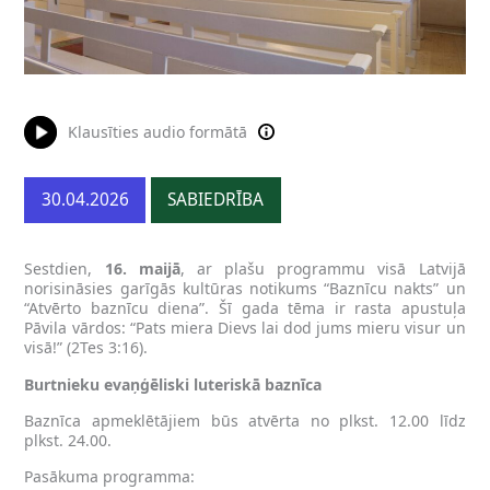
Klausīties audio formātā
30.04.2026
SABIEDRĪBA
Sestdien,
16. maijā
, ar plašu programmu visā Latvijā
norisināsies garīgās kultūras notikums “Baznīcu nakts” un
“Atvērto baznīcu diena”. Šī gada tēma ir rasta apustuļa
Pāvila vārdos: “Pats miera Dievs lai dod jums mieru visur un
visā!” (2Tes 3:16).
Burtnieku evaņģēliski luteriskā baznīca
Baznīca apmeklētājiem būs atvērta no plkst. 12.00 līdz
plkst. 24.00.
Pasākuma programma: