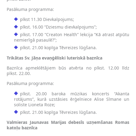
Pasākuma programma:
plkst 11.30 Dievkalpojums;
plkst. 16.00 “Dziesmu dievkalpojums”;
plkst. 17.00 “Creaton Health” lekcija “Kā atrast atpūtu
nemierīgā pasaulē?”;
plkst. 21.00 kopīga Tēvreizes lūgšana.
Trikātas Sv. Jāņa evaņģēliski luteriskā baznīca
Baznīca apmeklētājiem būs atvērta no plkst. 12.00 līdz
plkst. 22.00.
Pasākuma programma:
plkst. 20.00 baroka mūzikas koncerts “Akanta
rotājums”, kurā uzstāsies ērģelniece Alise Sīmane un
soliste Lioneta Roze;
plkst. 21.00 kopīga Tēvreizes lūgšana.
Valmieras Jaunavas Marijas debesīs uzņemšanas Romas
katoļu baznīca