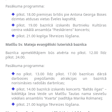
Pasākuma programma:
plkst. 18.00 piemiņas brīdis pie Antona Georga Boses
dzimtas atdusas vietas Ēveles kapsētā;
plkst. 19.00 baznīcā izskanēs Burtnieku Kultūras
centra vokālā ansambļa “Pieskāriens” koncerts;
plkst. 21.00 kopīga Tēvreizes lūgšana.
Matīšu Sv. Mateja evaņģēliski luteriskā baznīca
Baznīca apmeklētājiem būs atvērta no plkst. 12.00 līdz
plkst. 24.00.
Pasākuma programma:
no plkst. 13.00 līdz plkst. 17.00 baznīcas dārzā
darbosies piepūšamās atrakcijas un baznīcā
norisināsies radošās darbnīcas;
plkst. 14.00 baznīcā izskanēs koncerts “Baltās ilgas” –
koklētāja Ieva Veide un Matīšu Tautas nama sieviešu
vokālais ansamblis “Kvarta” (vadītāja Marika Rolmane);
plkst. 21.00 kopīga Tēvreizes lūgšana.