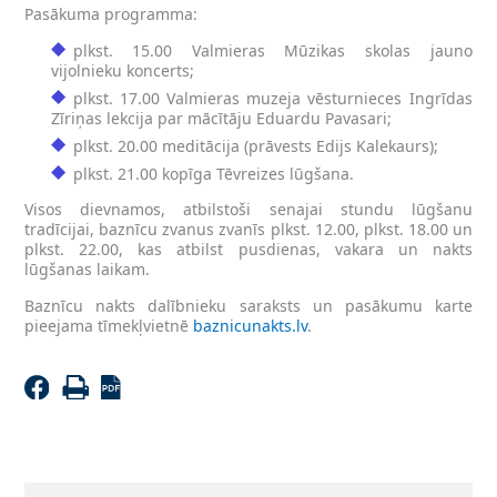
Pasākuma programma:
plkst. 15.00 Valmieras Mūzikas skolas jauno
vijolnieku koncerts;
plkst. 17.00 Valmieras muzeja vēsturnieces Ingrīdas
Zīriņas lekcija par mācītāju Eduardu Pavasari;
plkst. 20.00 meditācija (prāvests Edijs Kalekaurs);
plkst. 21.00 kopīga Tēvreizes lūgšana.
Visos dievnamos, atbilstoši senajai stundu lūgšanu
tradīcijai, baznīcu zvanus zvanīs plkst. 12.00, plkst. 18.00 un
plkst. 22.00, kas atbilst pusdienas, vakara un nakts
lūgšanas laikam.
Baznīcu nakts dalībnieku saraksts un pasākumu karte
pieejama tīmekļvietnē
baznicunakts.lv
.