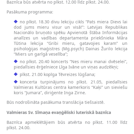
Baznīca būs atvērta no plkst. 12.00 līdz plkst. 24.00.
Pasākuma programma:
no plkst. 18.30 divu lekciju cikls “Pats miera Dievs lai
dod jums mieru visur un visā!”:
Latvijas Republikas
Nacionālo bruņoto spēku Apvienotā štāba Informācijas
analīzes un vadības departamenta priekšnieka Māra
Tūtina lekcija “Gribi mieru, gatavojies karam”
un
psiholoģijas maģistres (Mg.psych) Dainas Žurilo lekcija
“Miers un garīgā veselība”;
no plkst. 20.40 koncerts “Nes mieru manai dvēselei”,
piedalīsies ērģelniece Līga Ivāne un viņas audzēkņi;
plkst. 21.00 kopīga Tēvreizes lūgšana;
koncerta turpinājums no plkst. 21.05, piedalīsies
Valmieras Kultūras centra kamerkoris “Kaķi” un sieviešu
koris “Jumara”, diriģente Inga Zirne.
Būs nodrošināta pasākuma translācija tiešsaistē.
Valmieras Sv. Sīmaņa evaņģēliski luteriskā baznīca
Baznīca apmeklētājiem būs atvērta no plkst. 11.00 līdz
plkst. 24.00.