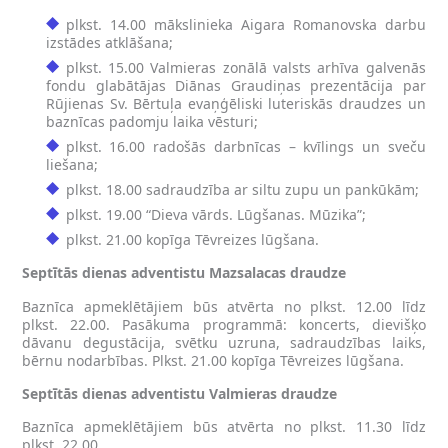
plkst. 14.00 mākslinieka Aigara Romanovska darbu
izstādes atklāšana;
plkst. 15.00 Valmieras zonālā valsts arhīva galvenās
fondu glabātājas Diānas Graudiņas prezentācija par
Rūjienas Sv. Bērtuļa evaņģēliski luteriskās draudzes un
baznīcas padomju laika vēsturi;
plkst. 16.00 radošās darbnīcas – kvīlings un sveču
liešana;
plkst. 18.00 sadraudzība ar siltu zupu un pankūkām;
plkst. 19.00 “Dieva vārds. Lūgšanas. Mūzika”;
plkst. 21.00 kopīga Tēvreizes lūgšana.
Septītās dienas adventistu Mazsalacas draudze
Baznīca apmeklētājiem būs atvērta no plkst. 12.00 līdz
plkst. 22.00. Pasākuma programmā: koncerts, dievišķo
dāvanu degustācija, svētku uzruna, sadraudzības laiks,
bērnu nodarbības. Plkst. 21.00 kopīga Tēvreizes lūgšana.
Septītās dienas adventistu Valmieras draudze
Baznīca apmeklētājiem būs atvērta no plkst. 11.30 līdz
plkst. 22.00.