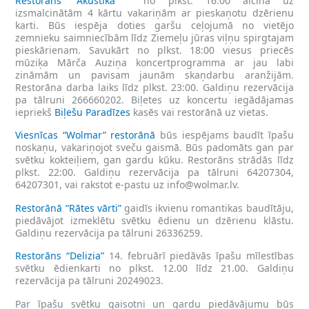
Restorāns “Akustika”
no plkst. 16:00 aicina uz
izsmalcinātām 4 kārtu vakariņām ar pieskaņotu dzērienu
karti. Būs iespēja doties garšu ceļojumā no vietējo
zemnieku saimniecībām līdz Ziemeļu jūras viļņu spirgtajam
pieskārienam. Savukārt no plkst. 18:00 viesus priecēs
mūziķa Mārča Auziņa koncertprogramma ar jau labi
zināmām un pavisam jaunām skaņdarbu aranžijām.
Restorāna darba laiks līdz plkst. 23:00. Galdiņu rezervācija
pa tālruni 266660202. Biļetes uz koncertu iegādājamas
iepriekš
Biļešu Paradīzes
kasēs vai restorānā uz vietas.
Viesnīcas “Wolmar” restorānā
būs iespējams baudīt īpašu
noskaņu, vakariņojot sveču gaismā. Būs padomāts gan par
svētku kokteiļiem, gan gardu kūku. Restorāns strādās līdz
plkst. 22:00. Galdiņu rezervācija pa tālruni 64207304,
64207301, vai rakstot e-pastu uz
info@wolmar.lv
.
Restorānā “Rātes vārti”
gaidīs ikvienu romantikas baudītāju,
piedāvājot izmeklētu svētku ēdienu un dzērienu klāstu.
Galdiņu rezervācija pa tālruni 26336259.
Restorāns “Delizia”
14. februārī piedāvās īpašu mīlestības
svētku ēdienkarti no plkst. 12.00 līdz 21.00. Galdiņu
rezervācija pa tālruni 20249023.
Par īpašu svētku gaisotni un gardu piedāvājumu būs