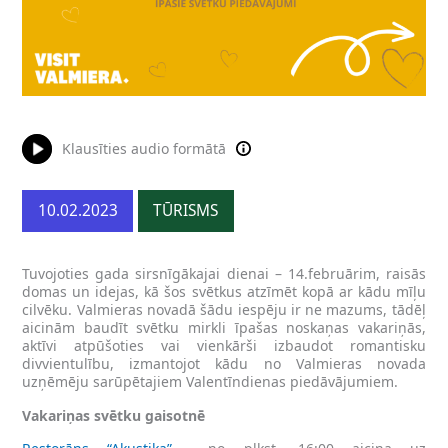
Klausīties audio formātā
10.02.2023
TŪRISMS
Tuvojoties gada sirsnīgākajai dienai – 14.februārim, raisās
domas un idejas, kā šos svētkus atzīmēt kopā ar kādu mīļu
cilvēku. Valmieras novadā šādu iespēju ir ne mazums, tādēļ
aicinām baudīt svētku mirkli īpašas noskaņas vakariņās,
aktīvi atpūšoties vai vienkārši izbaudot romantisku
divvientulību, izmantojot kādu no Valmieras novada
uzņēmēju sarūpētajiem Valentīndienas piedāvājumiem.
Vakariņas svētku gaisotnē