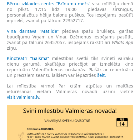
Bērnu izklaides centrs “Brīnumu mežs”
visu mīlētāju dienā
no plkst. 17:15 līdz 19:00 piedāvās sirsnīgus,
personalizētus hēlija balonu pušķus. Tos iespējams pasūtīt
iepriekš, zvanot pa tālruni 22352717.
Vīna darītava “Matilde”
piedāvā īpašu brūkleņu garšas
baudījumu Viņam un Viņai. Dzērienus iespējams pasūtīt,
zvanot pa tālruni 26457057, iespējams rakstīt arī
Whats
App
ziņu.
Kinoteātrī “Gaisma”
mīlestības svētki tiks svinēti vairāku
dienu garumā, skatītājus priecējot ar izmeklētu kino
repertuāru Valentīndienas noskaņās. Plašāk ar repertuāru
un precīziem seansu laikiem var iepazīties
šeit.
Lai mīlestība virmo! Par citām atpūtas un maltītes
ieturēšanas vietām Valmieras novadā uzzini vietnē
visit.valmiera.lv
.