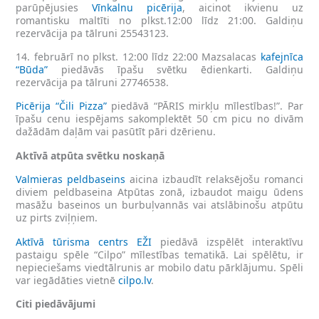
parūpējusies
Vīnkalnu picērija
, aicinot ikvienu uz
romantisku maltīti no plkst.12:00 līdz 21:00. Galdiņu
rezervācija pa tālruni 25543123.
14. februārī no plkst. 12:00 līdz 22:00 Mazsalacas
kafejnīca
“Būda”
piedāvās īpašu svētku ēdienkarti. Galdiņu
rezervācija pa tālruni 27746538.
Picērija “Čili Pizza”
piedāvā “PĀRIS mirkļu mīlestības!”. Par
īpašu cenu iespējams sakomplektēt 50 cm picu no divām
dažādām daļām vai pasūtīt pāri dzērienu.
Aktīvā atpūta svētku noskaņā
Valmieras peldbaseins
aicina izbaudīt relaksējošu romanci
diviem peldbaseina Atpūtas zonā, izbaudot maigu ūdens
masāžu baseinos un burbuļvannās vai atslābinošu atpūtu
uz pirts zviļņiem.
Aktīvā tūrisma centrs EŽI
piedāvā izspēlēt interaktīvu
pastaigu spēle “Cilpo” mīlestības tematikā. Lai spēlētu, ir
nepieciešams viedtālrunis ar mobilo datu pārklājumu. Spēli
var iegādāties vietnē
cilpo.lv
.
Citi piedāvājumi