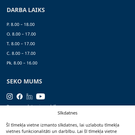
DARBA LAIKS
P. 8.00 – 18.00
O. 8.00 – 17.00
T. 8.00 – 17.00
C. 8.00 – 17.00
Pk. 8.00 – 16.00
SEKO MUMS
Personas datu aizsardzība
Sīkdatnes
Lapas karte
Šī tīmekļa vietne izmanto sīkdatnes, lai uzlabotu tīmekļa
Ziņo par problēmu
vietnes funkcionalitāti un darbību. Lai šī tīmekļa vietne