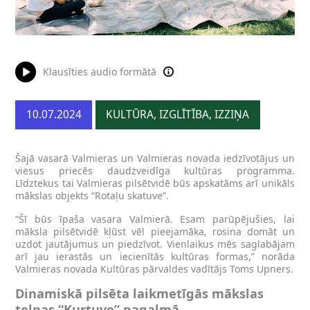
Klausīties audio formātā
10.07.2024
KULTŪRA, IZGLĪTĪBA, IZZIŅA
Šajā vasarā Valmieras un Valmieras novada iedzīvotājus un
viesus priecēs daudzveidīga kultūras programma.
Līdztekus tai Valmieras pilsētvidē būs apskatāms arī unikāls
mākslas objekts “Rotaļu skatuve”.
“Šī būs īpaša vasara Valmierā. Esam parūpējušies, lai
māksla pilsētvidē kļūst vēl pieejamāka, rosina domāt un
uzdot jautājumus un piedzīvot. Vienlaikus mēs saglabājam
arī jau ierastās un iecienītās kultūras formas,” norāda
Valmieras novada Kultūras pārvaldes vadītājs Toms Upners.
Dinamiskā pilsēta laikmetīgās mākslas
telpas “Kurtuve” pagalmā