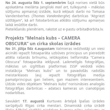
No 24. augusta līdz 1. septembrim
šajā norises vietā būs
apskatāma meilārta (angliski
mail art
, tulkojumā – mākslas
sūtījumu apmaiņa) izstāde, kurā iekļauti darbi no Tomasa
Vandenberhes (
Thomas Vandenberghe
) darbnīcas “Atgriezt
sūtītājam”, kā arī fotodarbnīcas atklāto sūtījumu apmaiņas
laikā iesūtītie darbi.
Pieteikšanās plenēriem, rakstot uz e-pastu
orbita@orbita.lv
.
Projekts “Melnais kubs – CAMERA
OBSCURA” un cirka skolas izrādes
No 31. jūlija līdz 4.augustam
Valmieras iedzīvotāji un viesi
aicināti iepazīt fotoaparāta uzbūves principus un pieredzēt
attēla rašanās brīnumu, ielūkojoties lielformāta “Camera
Obscura” fotoaparāta iekšpusē. Laikmetīgās fotogrāfijas,
mākslas un izglītības platformas ISSP veidotā vides
instalācija “Melnais kubs” un to pavadošās radošās
meistarklases ļauj iepazīt fotogrāfijas medija
pamatprincipus gan lieliem, gan maziem interesentiem.
Līdzās vides objektam “Melnais kubs” norisināsies analogās
fotogrāfijas darbnīcas – adatacs kameras un cianotipijas
nodarbības.
Savukārt
17. augustā
Kurtuves ārtelpā īpašas izrādes
sarūpējuši Rīgas cirka meistari. Dinamiskā cirka izrādē
“Felix &Philo” skatītāji piedzīvos humora pilnu ceļojumu ar