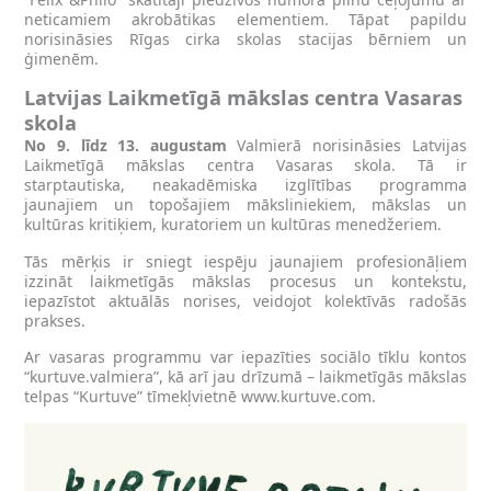
neticamiem akrobātikas elementiem. Tāpat papildu
norisināsies Rīgas cirka skolas stacijas bērniem un
ģimenēm.
Latvijas Laikmetīgā mākslas centra Vasaras
skola
No 9. līdz 13. augustam
Valmierā norisināsies Latvijas
Laikmetīgā mākslas centra Vasaras skola. Tā ir
starptautiska, neakadēmiska izglītības programma
jaunajiem un topošajiem māksliniekiem, mākslas un
kultūras kritiķiem, kuratoriem un kultūras menedžeriem.
Tās mērķis ir sniegt iespēju jaunajiem profesionāļiem
izzināt laikmetīgās mākslas procesus un kontekstu,
iepazīstot aktuālās norises, veidojot kolektīvās radošās
prakses.
Ar vasaras programmu var iepazīties sociālo tīklu kontos
“kurtuve.valmiera”, kā arī jau drīzumā – laikmetīgās mākslas
telpas “Kurtuve” tīmekļvietnē www.kurtuve.com.