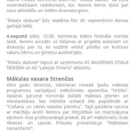
neierobežotam radošumam, kur ikviens bērns kļūst par
savu aktivitāšu un iztēles dramaturgiem.
“Rotaļu skatuve” būs skatāma līdz 30. septembrim dienas
gaišajā laikā.
4.augustā
plkst. 12.00, Valmieras teātra festivāla norises
laikā, ikviens aicināts uz tikšanos ar projekta autoriem un
diskusiju par to, ko nozīmē veidot pilsētu un kultūras
saturu bērnu un ģimeņu auditorijām.
“Rotaļu skatuve” tapusi ar uzņēmumu AS VALMIERAS STIKLA
ŠĶIEDRA un AS “Latvijas Finieris” atbalstu.
Mākslas vasara Strenčos
Otro gadu Strenčos, Valmieras novadā īpašu mākslas
programmu sarūpējusi mākslinieku apvienība “Orbīta”.
Vasaras garumā norisinās dažādi mākslas plenēri un
meistarklases, kas mēneša izskaņā tiks papildināti ar
“Ciešanu un nāves valodas plenēru”. Tajā gaidāma saruna
ar mācītāju Andri Reiteru par līdzjūtības un mierinājuma
vārdiem viņa profesionālajā praksē, kā arī mākslinieču Evas
Vēveres un Lauras Prikules prezentācija “Poētiskais
romantisms”.