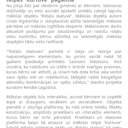
No jūlija līdz pat oktobrim ģimenes ar bērniem, Valmieras
iedzīvotāji un viesi aicināti apskatīt unikālu Latvijā tapušu
mākslas objektu “Rotaļu skatuve”. Mākslas objekta autore
Linda Vigdorčika ir starptautiski atzīta laikmetīgās mākslas
pārstāve un mākslas izglītības eksperte. Mākslinieces darbs
aktualizē jautājumu par daudzveidīgu un radošu rotaļu
vietu nozīmību bērnu attīstībā un laikmetīgās mākslas
iespējām šādu vietu radīšanā.
“”Rotaļu skatuves” pamatā ir ideja un teorija par
nepiesietajiem elementiem, ko pirms vairāk nekā 50
gadiem piedāvāja arhitekts Saimons Nikolsons. Viņš
uzsvēra, ka radošums un iztēle ir kritiski svarīgas prasmes,
kuras bērns var attīstīt, ja viņam tiek dota brīva vaļa veidot
savu spēļu vidi un noteikumus, tādejādi radot bezgalīgas
aktivitāšu kombinācijas un spēļu sižetus,” skaidro projekta
kuratore Renāte Lagzdiņa.
Mākslas objekts būs interaktīvs, aicinot bērniem to izspēlēt
kopā ar draugiem, vecākiem un vecvecākiem. Objekta
pamatā ir izturīga platforma, ko rotā virkne lielāku fiksētu
konstrukciju, atspīdošs priekškars un interaktīvi elementi,
kurus bērni var brīvi pārvietot. Priekškars un skatuves
platforma kalpo kā atsauce uz mākslas telpā “Kurtuve”
šobrīd mītošo Valmieras teātri un “Rotaļu skatuvi” kā vietu