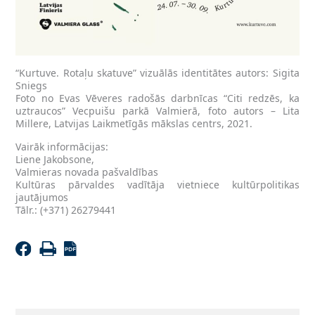
“Kurtuve. Rotaļu skatuve” vizuālās identitātes autors: Sigita
Sniegs
Foto no Evas Vēveres radošās darbnīcas “Citi redzēs, ka
uztraucos” Vecpuišu parkā Valmierā, foto autors – Lita
Millere, Latvijas Laikmetīgās mākslas centrs, 2021.
Vairāk informācijas:
Liene Jakobsone,
Valmieras novada pašvaldības
Kultūras pārvaldes vadītāja vietniece kultūrpolitikas
jautājumos
Tālr.: (+371) 26279441