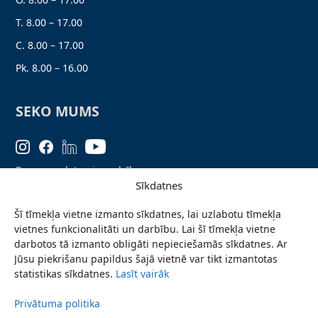
T. 8.00 – 17.00
C. 8.00 – 17.00
Pk. 8.00 – 16.00
SEKO MUMS
Personas datu aizsardzība
Sīkdatnes
Lapas karte
Šī tīmekļa vietne izmanto sīkdatnes, lai uzlabotu tīmekļa
Ziņo par problēmu
vietnes funkcionalitāti un darbību. Lai šī tīmekļa vietne
Pieteikties jaunumiem
darbotos tā izmanto obligāti nepieciešamās sīkdatnes. Ar
Jūsu piekrišanu papildus šajā vietnē var tikt izmantotas
Piekļūstamības paziņojums
statistikas sīkdatnes.
Lasīt vairāk
Privātuma politika