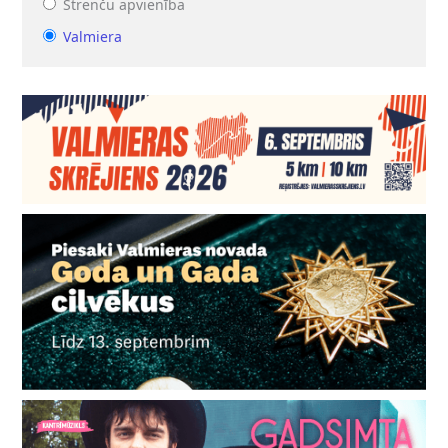
Strenču apvienība
Valmiera