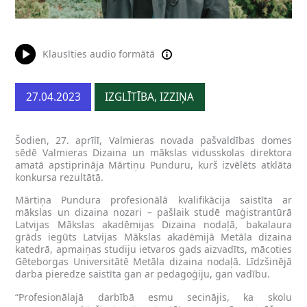
Klausīties audio formātā
27.04.2023
IZGLĪTĪBA, IZZIŅA
Šodien, 27. aprīlī, Valmieras novada pašvaldības domes
sēdē Valmieras Dizaina un mākslas vidusskolas direktora
amatā apstiprināja Mārtiņu Punduru, kurš izvēlēts atklāta
konkursa rezultātā.
Mārtiņa Pundura profesionālā kvalifikācija saistīta ar
mākslas un dizaina nozari – pašlaik studē maģistrantūrā
Latvijas Mākslas akadēmijas Dizaina nodaļā, bakalaura
grāds iegūts Latvijas Mākslas akadēmijā Metāla dizaina
katedrā, apmaiņas studiju ietvaros gads aizvadīts, mācoties
Gēteborgas Universitātē Metāla dizaina nodaļā. Līdzšinējā
darba pieredze saistīta gan ar pedagoģiju, gan vadību.
“Profesionālajā darbībā esmu secinājis, ka skolu