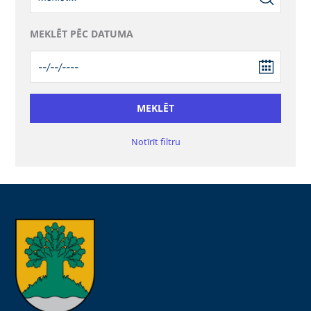
MEKLĒT PĒC DATUMA
Notīrīt filtru