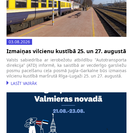
03.08.2026
Izmaiņas vilcienu kustībā 25. un 27. augustā
Valsts sabiedrība ar ierobežotu atbildību "Autotransporta
direkcija” (ATD) informē, ka saistībā ar vecderīgo garsliežu
posmu pacelšanu ceļa posmā Jugla–Garkalne būs izmaiņas
vilcienu kustībā maršrutā Rīga–Lugaži 25. un 27. augustā.
LASĪT VAIRĀK