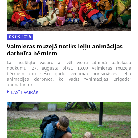
03.08.2026
Valmieras muzejā notiks leļļu animācijas
darbnīca bērniem
Lai noslēgtu vasaru ar vēl vienu atmiņā paliekošu
notikumu, 27. augustā plkst. 13.00 Valmieras muzejā
bērniem (no sešu gadu vecuma) norisināsies leļļu
animācijas darbnīca, ko vadīs “Animācijas Brigāde”
animatori un…
LASĪT VAIRĀK