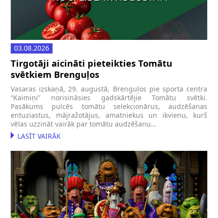
03.08.2026
Tirgotāji aicināti pieteikties Tomātu
svētkiem Brenguļos
Vasaras izskaņā, 29. augustā, Brenguļos pie sporta centra
“Kaimiņi” norisināsies gadskārtējie Tomātu svētki.
Pasākums pulcēs tomātu selekcionārus, audzēšanas
entuziastus, mājražotājus, amatniekus un ikvienu, kurš
vēlas uzzināt vairāk par tomātu audzēšanu…
LASĪT VAIRĀK