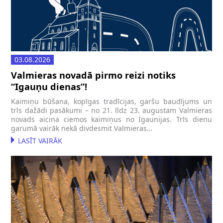
03.08.2026
Valmieras novadā pirmo reizi notiks
“Igauņu dienas”!
Kaimiņu būšana, kopīgas tradīcijas, garšu baudījums un
trīs dažādi pasākumi – no 21. līdz 23. augustam Valmieras
novads aicina ciemos kaimiņus no Igaunijas. Trīs dienu
garumā vairāk nekā divdesmit Valmieras…
LASĪT VAIRĀK