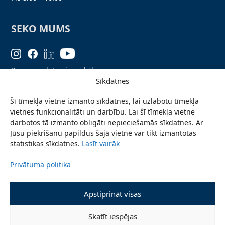
SEKO MUMS
Personas datu aizsardzība
Sīkdatnes
Lapas karte
Šī tīmekļa vietne izmanto sīkdatnes, lai uzlabotu tīmekļa
Ziņo par problēmu
vietnes funkcionalitāti un darbību. Lai šī tīmekļa vietne
Pieteikties jaunumiem
darbotos tā izmanto obligāti nepieciešamās sīkdatnes. Ar
Jūsu piekrišanu papildus šajā vietnē var tikt izmantotas
Piekļūstamības paziņojums
statistikas sīkdatnes.
Lasīt vairāk
Privātuma politika
© 2026 Valmieras novada pašvaldība
Apstiprināt visas
Skatīt iespējas