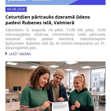
04.08.2026
Ceturtdien pārtrauks dzeramā ūdens
padevi Rubenes ielā, Valmierā
Ceturtdien, 6. augustā, no plkst. 13.00 līdz plkst. 15.00
ūdensapgādes sistēmas remontdarbu laikā pārtrauks
dzeramā ūdens padevi Valmierā, nekustamajiem
īpašumiem Rubenes ielā 38, 45 (visiem korpusiem) un 51.
Atvainojamies par…
LASĪT VAIRĀK