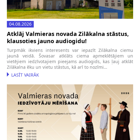
04.08.2026
Atklāj Valmieras novada Zilākalna stāstus,
klausoties jauno audiogidu!
Turpmāk ikviens interesents var iepazīt Zilākalna ciemu
jaunā veidā. Šovasar atklāts ciema apmeklētājiem un
vietējiem iedzīvotajiem pieejams audiogids, kas ļauj atklāt
Zilākalna ēku un vietu stāstus, kā arī to nozīmi…
LASĪT VAIRĀK