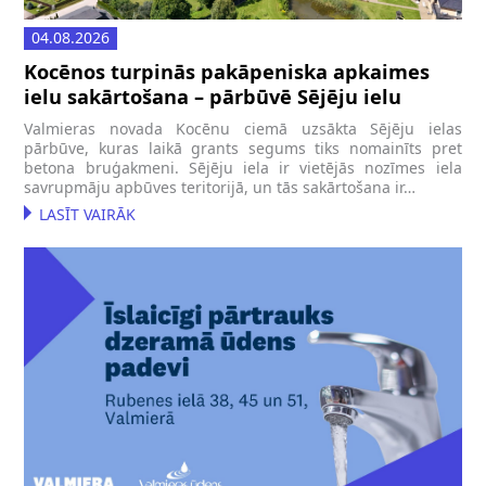
04.08.2026
Kocēnos turpinās pakāpeniska apkaimes
ielu sakārtošana – pārbūvē Sējēju ielu
Valmieras novada Kocēnu ciemā uzsākta Sējēju ielas
pārbūve, kuras laikā grants segums tiks nomainīts pret
betona bruģakmeni. Sējēju iela ir vietējās nozīmes iela
savrupmāju apbūves teritorijā, un tās sakārtošana ir…
LASĪT VAIRĀK