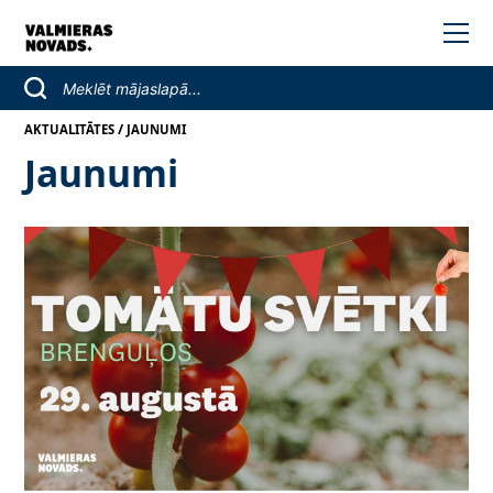
/
AKTUALITĀTES
JAUNUMI
Jaunumi