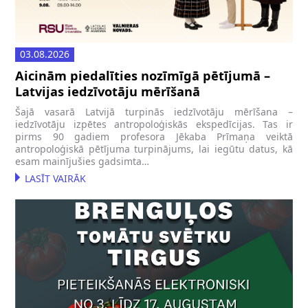
03.08.2026
Aicinām piedalīties nozīmīgā pētījumā –
Latvijas iedzīvotāju mērīšanā
Šajā vasarā Latvijā turpinās iedzīvotāju mērīšana –
iedzīvotāju izpētes antropoloģiskās ekspedīcijas. Tas ir
pirms 90 gadiem profesora Jēkaba Prīmaņa veiktā
antropoloģiskā pētījuma turpinājums, lai iegūtu datus, kā
esam mainījušies gadsimta…
LASĪT VAIRĀK