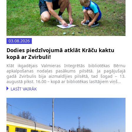
03.08.2026
Dodies piedzīvojumā atklāt Krāču kaktu
kopā ar Zvirbuli!
Klāt ikgadējais Valmieras Integrētās bibliotēkas Bērnu
apkalpošanas nodaļas pasākums pilsētā. Ja pagājušajā
gadā Zvirbulis bija aizmaldījies pilsētā, tad šogad – 13.
augustā plkst. 16.00 – kopā ar bibliotēkas lasītājiem viņš…
LASĪT VAIRĀK