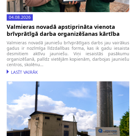
04.08.2026
Valmieras novadā apstiprināta vienota
brīvprātīgā darba organizēšanas kārtība
Valmieras novadā jauniešu brīvprātīgais darbs jau vairākus
gadus ir nozīmīga līdzdalības forma, kas ik gadu iesaista
desmitiem aktīvu jauniešu. Viņi iesaistās pasākumu
organizēšanā, palīdz vietējām kopienām, darbojas jauniešu
centros, skolēnu…
LASĪT VAIRĀK