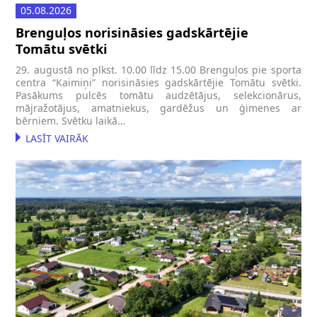
05.08.2026
Brenguļos norisināsies gadskārtējie
Tomātu svētki
29. augustā no plkst. 10.00 līdz 15.00 Brenguļos pie sporta
centra “Kaimiņi” norisināsies gadskārtējie Tomātu svētki.
Pasākums pulcēs tomātu audzētājus, selekcionārus,
mājražotājus, amatniekus, gardēžus un ģimenes ar
bērniem. Svētku laikā…
LASĪT VAIRĀK