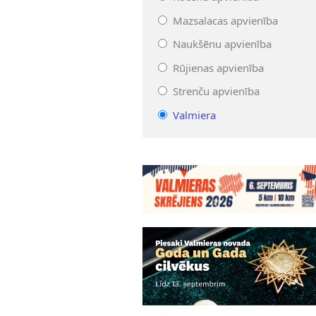
Mazsalacas apvienība
Naukšēnu apvienība
Rūjienas apvienība
Strenču apvienība
Valmiera