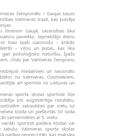
almieras čempionāts / Gaujas kauss
nsības Valmieras trasē, kas pulcēja
nijas.
s līmenim Gaujā, sacensības tika
nizatoru paveikto. Iepriekšējo dienu
ot trasi īpaši izaicinošu – krācēs
ķēršļi – viļņu un putas, kas lika
 gan psiholoģisko noturību. Īpašs
tiem, cīņās par Valmieras čempionu
eredzējuši medaļnieki un nacionālo
udzēkņi no Valmieras, Ozolniekiem,
istījās arī sportisti no Lietuvas un
eras sporta skolas sportiste Ilze
rādīja ļoti augstvērtīgu rezultātu,
portistēm satraukties par vietu uz
neliela kļūda un piešķirtās 50 soda
s samierināties ar 5. vietu.
airāki sportisti pieļāva kļūdas vai
 tabulu. Valmieras sporta skolas
ļā pieļāva neprecizitāti, kas maksāja