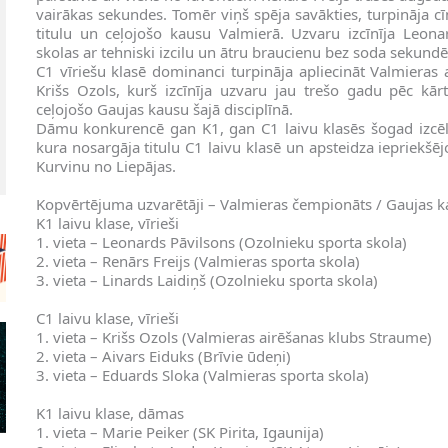
vairākas sekundes. Tomēr viņš spēja savākties, turpināja cīņ
titulu un ceļojošo kausu Valmierā. Uzvaru izcīnīja Leon
skolas ar tehniski izcilu un ātru braucienu bez soda sekund
C1 vīriešu klasē dominanci turpināja apliecināt Valmieras 
Krišs Ozols, kurš izcīnīja uzvaru jau trešo gadu pēc kār
ceļojošo Gaujas kausu šajā disciplīnā.
Dāmu konkurencē gan K1, gan C1 laivu klasēs šogad izcēlā
kura nosargāja titulu C1 laivu klasē un apsteidza iepriekšēj
Kurvinu no Liepājas.
Kopvērtējuma uzvarētāji – Valmieras čempionāts / Gaujas k
K1 laivu klase, vīrieši
1. vieta – Leonards Pāvilsons (Ozolnieku sporta skola)
2. vieta – Renārs Freijs (Valmieras sporta skola)
3. vieta – Linards Laidiņš (Ozolnieku sporta skola)
C1 laivu klase, vīrieši
1. vieta – Krišs Ozols (Valmieras airēšanas klubs Straume)
2. vieta – Aivars Eiduks (Brīvie ūdeņi)
3. vieta – Eduards Sloka (Valmieras sporta skola)
K1 laivu klase, dāmas
1. vieta – Marie Peiker (SK Pirita, Igaunija)