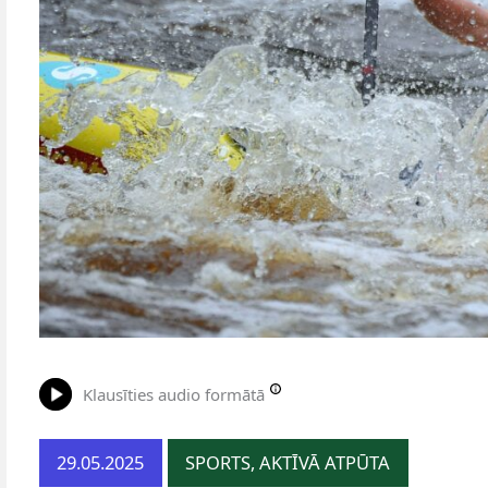
Klausīties audio formātā
29.05.2025
SPORTS, AKTĪVĀ ATPŪTA