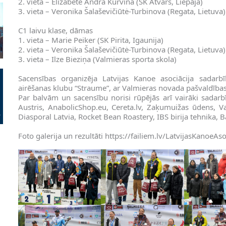
2. vieta – Elizabete Andra Kurvina (SK Atvars, Liepāja)
3. vieta – Veronika Šalaševičiūtė-Turbinova (Regata, Lietuva)
C1 laivu klase, dāmas
1. vieta – Marie Peiker (SK Pirita, Igaunija)
2. vieta – Veronika Šalaševičiūtė-Turbinova (Regata, Lietuva)
3. vieta – Ilze Bieziņa (Valmieras sporta skola)
Sacensības organizēja Latvijas Kanoe asociācija sadar
airēšanas klubu “Straume”, ar Valmieras novada pašvaldības
Par balvām un sacensību norisi rūpējās arī vairāki sadarbīb
Austris, AnabolicShop.eu, Cereta.lv, Zaķumuižas ūdens, V
Diasporal Latvia, Rocket Bean Roastery, IBS birija tehnika, 
Foto galerija un rezultāti https://failiem.lv/LatvijasKanoeAs