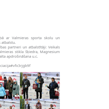
bībā ar Valmieras sporta skolu un
 atbalstu.
as partneri un atbalstītāji: Veikals
almieras stikla šķiedra, Magnesium
Balta apdrošināšana u.c.
ociacija#vfx3rjgb9f