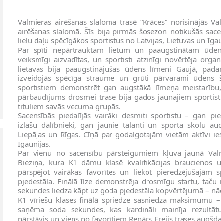
Valmieras airēšanas slaloma trasē “Krāces” norisinājās V
airēšanas slalomā. Šīs bija pirmās šosezon notikušās sace
lielu daļu spēcīgākos sportistus no Latvijas, Lietuvas un Igau
Par spīti nepārtrauktam lietum un paaugstinātam ūden
veiksmīgi aizvadītas, un sportisti atzinīgi novērtēja orga
lietavas bija paaugstinājušas ūdens līmeni Gaujā, padar
izveidojās spēcīga straume un grūti pārvarami ūdens š
sportistiem demonstrēt gan augstākā līmeņa meistarību,
pārbaudījums drosmei trase bija gados jaunajiem sportis
tituliem savās vecuma grupās.
Sacensībās piedalījās vairāki desmiti sportistu – gan pi
izlašu dalībnieki, gan jaunie talanti un sporta skolu a
Liepājas un Rīgas. Cīņā par godalgotajām vietām aktīvi iesa
Igaunijas.
Par vienu no sacensību pārsteigumiem kļuva jaunā Valmi
Bieziņa, kura K1 dāmu klasē kvalifikācijas braucienos uz
pārspējot vairākas favorītes un liekot pieredzējušajām s
pjedestāla. Finālā Ilze demonstrēja drosmīgu startu, taču 
sekundes liedza kāpt uz goda pjedestāla kopvērtējumā – nācā
K1 vīriešu klases finālā spriedze sasniedza maksimumu – v
saņēma soda sekundes, kas kardināli mainīja rezultātu
pārstāvis un viens no favorītiem Renārs Freijs trases augšda