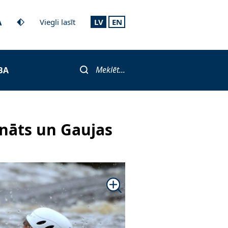
A
Viegli lasīt
LV
EN
Meklēt...
BA
nāts un Gaujas