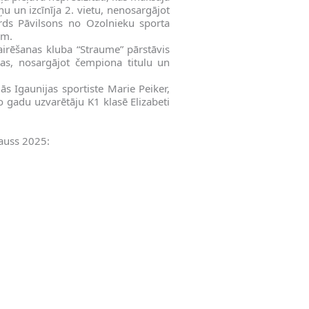
u un izcīnīja 2. vietu, nenosargājot
ards Pāvilsons no Ozolnieku sporta
ēm.
airēšanas kluba “Straume” pārstāvis
tas, nosargājot čempiona titulu un
s Igaunijas sportiste Marie Peiker,
o gadu uzvarētāju K1 klasē Elizabeti
auss 2025: