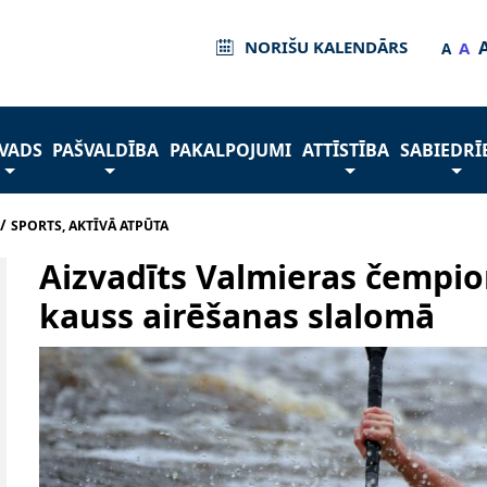
NORIŠU KALENDĀRS
A
A
VADS
PAŠVALDĪBA
PAKALPOJUMI
ATTĪSTĪBA
SABIEDRĪ
/
SPORTS, AKTĪVĀ ATPŪTA
Aizvadīts Valmieras čempio
kauss airēšanas slalomā