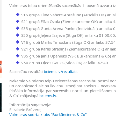
Valmieras telpu orientēšanās sacensībās 1. posmā uzvaru izc
S16 grupā Elīna Vahere-Abražune (Auseklis OK) ar la
S21 grupā Elīza Ozola (Ziemeļkurzeme OK) ar laiku 4
S35 grupā Gunta Arena-Panke (Individuāli) ar laiku 0
S50 grupā Jeļena Isajeva (Stiga OK) ar laiku 01:00:00
V16 grupā Marks Timoškins (Stiga OK) ar laiku 37:54
V21 grupā Kārlis Stradiņš (Ziemeļkurzeme OK) ar lai
V35 grupā Jānis Upenieks (VSK Burkānciems & Co) ar 
V50 grupā Oļegs Gauks (Stiga OK) ar laiku 42:40.
Sacensību rezultāti
bciems.lv/rezultati
.
Nākamie Valmieras telpu orientēšanās sacensību posmi nor
un organizatori aicina ikvienu izmēģināt spēkus – neatkar
Plašāka informācija par sacensību norisi un pieteikšanos
& Co” mājaslapā
bciems.lv
.
Informāciju sagatavoja:
Elizabete Brūvere,
Valmieras sporta klubs “Burkānciems & Co”