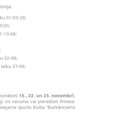
īnīja:
iku 01:05:28;
3:05;
1:13:48;
;
;
ku 32:48;
laiku 37:46;
isināsies
15., 22. un 23. novembrī
,
īgi no vecuma vai pieredzes līmeņa.
 pieejama sporta kluba “Burkānciems