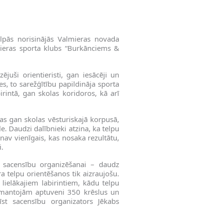
elpās norisinājās Valmieras novada
ieras sporta klubs “Burkānciems &
juši orientieristi, gan iesācēji un
s, to sarežģītību papildināja sporta
birintā, gan skolas koridoros, kā arī
tas gan skolas vēsturiskajā korpusā,
. Daudzi dalībnieki atzina, ka telpu
nav vienīgais, kas nosaka rezultātu,
i.
ta sacensību organizēšanai – daudz
ra telpu orientēšanos tik aizraujošu.
 lielākajiem labirintiem, kādu telpu
zmantojām aptuveni 350 krēslus un
st sacensību organizators Jēkabs