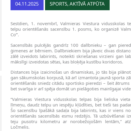
04.11.2025
SPORTS, AKTĪVĀ ATPŪTA
Sestdien, 1. novembrī, Valmieras Viestura vidusskolas t
telpu orientēšanās sacensību 1. posms, ko organizē Valm
Co
”
.
Sacensībās pulcējās gandrīz 100 dalībnieku – gan pieredzē
ģimenes ar bērniem. Dalībniekiem bija jāveic divas distance
zālē izveidots labirints, noteikti skriešanas virzieni gan la
mākslīgi izveidotas sētas, kas bloķēja kustību koridoros.
Distances bija izaicinošas un dinamiskas, jo tās bija plāno
gan sākumskolas korpusā, kā arī izmantota jaunā sporta zāle
orientēšanās sniedz citādu sportisko pieredzi – šeit ātrums 
bet svarīga ir arī spēja domāt un pielāgoties mainīgajai vide
“Valmieras Viestura vidusskolas telpas bija lieliska vie
līmeņu, daudz telpu un iespēju kļūdīties, bet tieši tas pada
Šo sacensību īpašākā sadaļa bija labirints, kas ir viens no
orientēšanās sacensībās esmu redzējis. Tā uzbūvēšanai i
teju pusotru kilometru ar norobežojošām lentām,” atzī
Ločmelis.