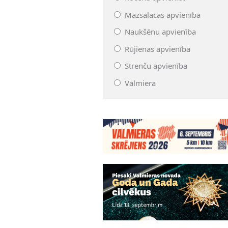
Mazsalacas apvienība
Naukšēnu apvienība
Rūjienas apvienība
Strenču apvienība
Valmiera