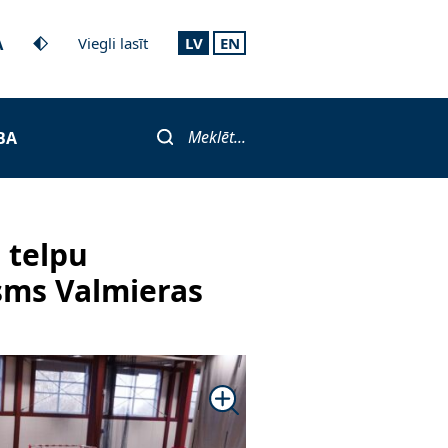
A
Viegli lasīt
LV
EN
Meklēt...
BA
 telpu
sms Valmieras