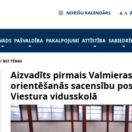
NORIŠU KALENDĀRS
A
A
VADS
PAŠVALDĪBA
PAKALPOJUMI
ATTĪSTĪBA
SABIEDRĪ
/
BEZ TĒMAS
Aizvadīts pirmais Valmieras
orientēšanās sacensību po
Viestura vidusskolā