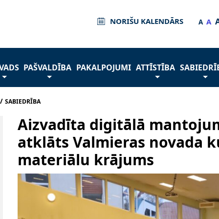
NORIŠU KALENDĀRS
A
A
VADS
PAŠVALDĪBA
PAKALPOJUMI
ATTĪSTĪBA
SABIEDRĪ
/
SABIEDRĪBA
Aizvadīta digitālā mantoju
atklāts Valmieras novada k
materiālu krājums