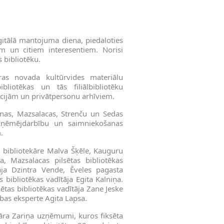
igitālā mantojuma diena, piedaloties
m un citiem interesentiem. Norisi
 bibliotēku.
ras novada kultūrvides materiālu
liotēkas un tās filiālbibliotēku
kcijām un privātpersonu arhīviem.
ienas, Mazsalacas, Strenču un Sedas
 uzņēmējdarbību un saimniekošanas
.
ā bibliotekāre Malva Šķēle, Kauguru
, Mazsalacas pilsētas bibliotēkas
tāja Dzintra Vende, Ēveles pagasta
 bibliotēkas vadītāja Egita Kalniņa.
ētas bibliotēkas vadītāja Zane Jeske
bas eksperte Agita Lapsa.
āra Zariņa uzņēmumi, kuros fiksēta