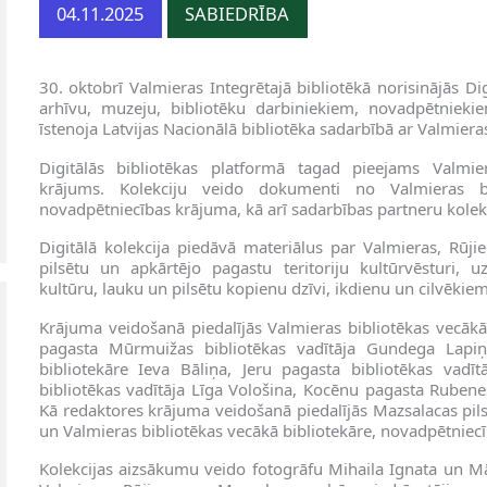
04.11.2025
SABIEDRĪBA
30. oktobrī Valmieras Integrētajā bibliotēkā norisinājās D
arhīvu, muzeju, bibliotēku darbiniekiem, novadpētniekie
īstenoja Latvijas Nacionālā bibliotēka sadarbībā ar Valmieras
Digitālās bibliotēkas platformā tagad pieejams Valmie
krājums. Kolekciju veido dokumenti no Valmieras bib
novadpētniecības krājuma, kā arī sadarbības partneru kole
Digitālā kolekcija piedāvā materiālus par Valmieras, Rūj
pilsētu un apkārtējo pagastu teritoriju kultūrvēsturi,
kultūru, lauku un pilsētu kopienu dzīvi, ikdienu un cilvēkiem
Krājuma veidošanā piedalījās Valmieras bibliotēkas vecāk
pagasta Mūrmuižas bibliotēkas vadītāja Gundega Lapiņa
bibliotekāre Ieva Bāliņa, Jeru pagasta bibliotēkas vadī
bibliotēkas vadītāja Līga Vološina, Kocēnu pagasta Rubenes
Kā redaktores krājuma veidošanā piedalījās Mazsalacas pils
un Valmieras bibliotēkas vecākā bibliotekāre, novadpētniecī
Kolekcijas aizsākumu veido fotogrāfu Mihaila Ignata un M