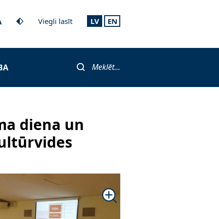
A
Viegli lasīt
LV
EN
Meklēt...
BA
ma diena un
ultūrvides