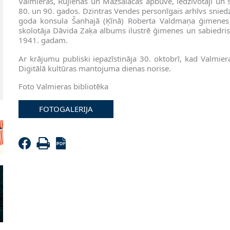
Valmieras, Rūjienas un Mazsalacas apbūve, iedzīvotāji un s
80. un 90. gados. Dzintras Vendes personīgais arhīvs sniedz
goda konsula Šanhajā (Ķīnā) Roberta Valdmaņa ģimenes 
skolotāja Dāvida Zaķa albums ilustrē ģimenes un sabiedrisk
1941. gadam.
Ar krājumu publiski iepazīstināja 30. oktobrī, kad Valmiera
Digitālā kultūras mantojuma dienas norise.
Foto Valmieras bibliotēka
FOTOGALERIJA