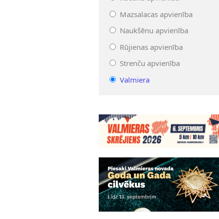
Mazsalacas apvienība
Naukšēnu apvienība
Rūjienas apvienība
Strenču apvienība
Valmiera