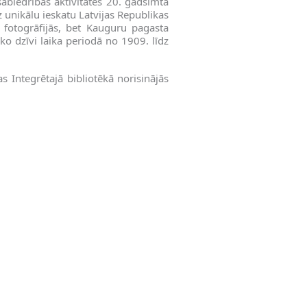
abiedrības aktivitātes 20. gadsimta
 unikālu ieskatu Latvijas Republikas
fotogrāfijās, bet Kauguru pagasta
o dzīvi laika periodā no 1909. līdz
s Integrētajā bibliotēkā norisinājās