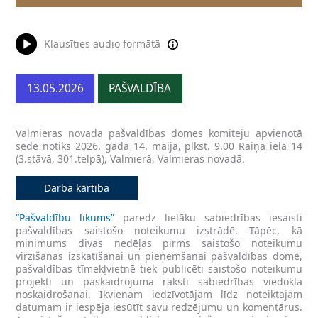
Klausīties audio formātā
13.05.2026
PAŠVALDĪBA
Valmieras novada pašvaldības domes komiteju apvienotā
sēde notiks 2026. gada 14. maijā, plkst. 9.00 Raiņa ielā 14
(3.stāvā, 301.telpā), Valmierā, Valmieras novadā.
Darba kārtība
“Pašvaldību likums”
paredz lielāku sabiedrības iesaisti
pašvaldības saistošo noteikumu izstrādē. Tāpēc, kā
minimums divas nedēļas pirms saistošo noteikumu
virzīšanas izskatīšanai un pieņemšanai pašvaldības domē,
pašvaldības tīmekļvietnē tiek publicēti saistošo noteikumu
projekti un paskaidrojuma raksti sabiedrības viedokļa
noskaidrošanai. Ikvienam iedzīvotājam līdz noteiktajam
datumam ir iespēja iesūtīt savu redzējumu un komentārus.