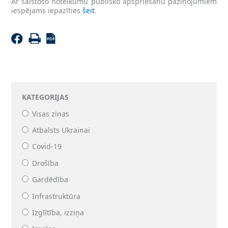
Ar saistošo noteikumu publisko apspriešanu paziņojumiem
iespējams iepazīties
šeit
.
KATEGORIJAS
Visas ziņas
Atbalsts Ukrainai
Covid-19
Drošība
Gardēdība
Infrastruktūra
Izglītība, izziņa