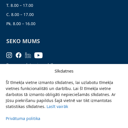
T. 8.00 – 17.00
C. 8.00 – 17.00
Pk. 8.00 – 16.00
SEKO MUMS
Personas datu aizsardzība
Sīkdatnes
Lapas karte
Šī tīmekļa vietne izmanto sīkdatnes, lai uzlabotu tīmekļa
Ziņo par problēmu
vietnes funkcionalitāti un darbību. Lai šī tīmekļa vietne
Pieteikties jaunumiem
darbotos tā izmanto obligāti nepieciešamās sīkdatnes. Ar
Jūsu piekrišanu papildus šajā vietnē var tikt izmantotas
Piekļūstamības paziņojums
statistikas sīkdatnes.
Lasīt vairāk
Privātuma politika