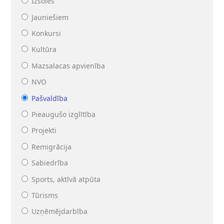
Izsoles
Jauniešiem
Konkursi
Kultūra
Mazsalacas apvienība
NVO
Pašvaldība
Pieaugušo izglītība
Projekti
Remigrācija
Sabiedrība
Sports, aktīvā atpūta
Tūrisms
Uzņēmējdarbība