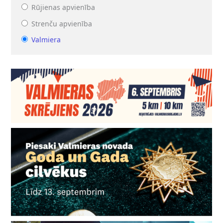
Rūjienas apvienība
Strenču apvienība
Valmiera