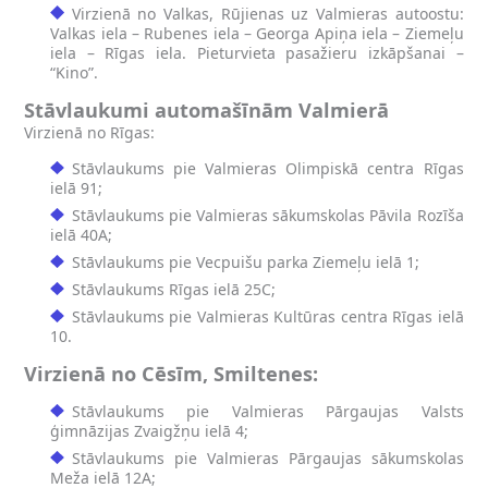
Virzienā no Valkas, Rūjienas uz Valmieras autoostu:
Valkas iela – Rubenes iela – Georga Apiņa iela – Ziemeļu
iela – Rīgas iela. Pieturvieta pasažieru izkāpšanai –
“Kino”.
Stāvlaukumi automašīnām Valmierā
Virzienā no Rīgas:
Stāvlaukums pie Valmieras Olimpiskā centra Rīgas
ielā 91;
Stāvlaukums pie Valmieras sākumskolas Pāvila Rozīša
ielā 40A;
Stāvlaukums pie Vecpuišu parka Ziemeļu ielā 1;
Stāvlaukums Rīgas ielā 25C;
Stāvlaukums pie Valmieras Kultūras centra Rīgas ielā
10.
Virzienā no Cēsīm, Smiltenes:
Stāvlaukums pie Valmieras Pārgaujas Valsts
ģimnāzijas Zvaigžņu ielā 4;
Stāvlaukums pie Valmieras Pārgaujas sākumskolas
Meža ielā 12A;