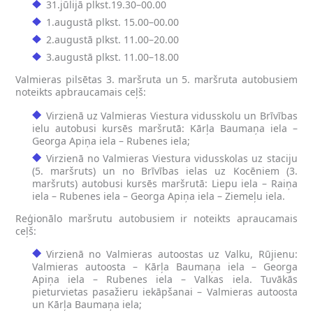
31.jūlijā plkst.19.30–00.00
1.augustā plkst. 15.00–00.00
2.augustā plkst. 11.00–20.00
3.augustā plkst. 11.00–18.00
Valmieras pilsētas 3. maršruta un 5. maršruta autobusiem
noteikts apbraucamais ceļš:
Virzienā uz Valmieras Viestura vidusskolu un Brīvības
ielu autobusi kursēs maršrutā: Kārļa Baumaņa iela –
Georga Apiņa iela – Rubenes iela;
Virzienā no Valmieras Viestura vidusskolas uz staciju
(5. maršruts) un no Brīvības ielas uz Kocēniem (3.
maršruts) autobusi kursēs maršrutā: Liepu iela – Raiņa
iela – Rubenes iela – Georga Apiņa iela – Ziemeļu iela.
Reģionālo maršrutu autobusiem ir noteikts apraucamais
ceļš:
Virzienā no Valmieras autoostas uz Valku, Rūjienu:
Valmieras autoosta – Kārļa Baumaņa iela – Georga
Apiņa iela – Rubenes iela – Valkas iela. Tuvākās
pieturvietas pasažieru iekāpšanai – Valmieras autoosta
un Kārļa Baumaņa iela;