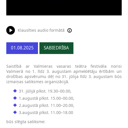
Klausīties audio formātā
01.08.2025
SABIEDRĪBA
Saistībā ar Valmieras vasaras teātra festivāla norisi
Valmierā no 1. līdz 3. augustam apmeklētāju ērtībām un
drošības apsvērumu dēļ no 31. jūlija līdz 3. augustam būs
izmaiņas satiksmes organizācijā.
31. jūlijā plkst. 19.30–00.00,
1.augustā plkst. 15.00–00.00,
2.augustā plkst. 11.00–20.00,
3.augustā plkst. 11.00–18.00
būs slēgta satiksme: