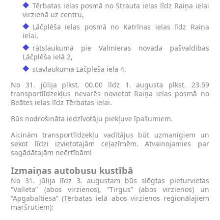
Tērbatas ielas posmā no Strauta ielas līdz Raiņa ielai
virzienā uz centru,
Lāčplēša ielas posmā no Katrīnas ielas līdz Raiņa
ielai,
rātslaukumā pie Valmieras novada pašvaldības
Lāčplēša ielā 2,
stāvlaukumā Lāčplēša ielā 4.
No 31. jūlija plkst. 00.00 līdz 1. augusta plkst. 23.59
transportlīdzekļus nevarēs novietot Raiņa ielas posmā no
Beātes ielas līdz Tērbatas ielai.
Būs nodrošināta iedzīvotāju piekļuve īpašumiem.
Aicinām transportlīdzekļu vadītājus būt uzmanīgiem un
sekot līdzi izvietotajām ceļazīmēm. Atvainojamies par
sagādātajām neērtībām!
Izmaiņas autobusu kustībā
No 31. jūlija līdz 3. augustam būs slēgtas pieturvietas
“Valleta” (abos virzienos), “Tirgus” (abos virzienos) un
“Apgabaltiesa” (Tērbatas ielā abos virzienos reģionālajiem
maršrutiem):