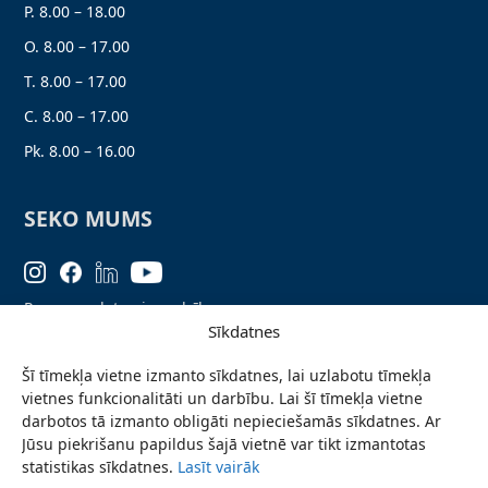
P. 8.00 – 18.00
O. 8.00 – 17.00
T. 8.00 – 17.00
C. 8.00 – 17.00
Pk. 8.00 – 16.00
SEKO MUMS
Personas datu aizsardzība
Sīkdatnes
Lapas karte
Šī tīmekļa vietne izmanto sīkdatnes, lai uzlabotu tīmekļa
Ziņo par problēmu
vietnes funkcionalitāti un darbību. Lai šī tīmekļa vietne
Pieteikties jaunumiem
darbotos tā izmanto obligāti nepieciešamās sīkdatnes. Ar
Jūsu piekrišanu papildus šajā vietnē var tikt izmantotas
Piekļūstamības paziņojums
statistikas sīkdatnes.
Lasīt vairāk