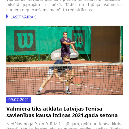
pilsētā joprojām ir spēkā. Tādēļ no 1.jūlija Valmieras
suņiem nepieciešams mainīt to reģistrācijas…
LASĪT VAIRĀK
09.07.2021
Valmierā tiks atklāta Latvijas Tenisa
savienības kausa izcīņas 2021.gada sezona
Nedēļas nogalē, no 9. līdz 11. jūlijam, golfa un tenisa kluba
“Avoti” tenisa kortos pie Valmieras notiks Latvijas Tenisa