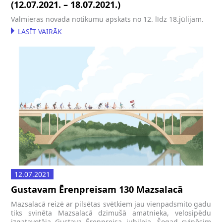
(12.07.2021. – 18.07.2021.)
Valmieras novada notikumu apskats no 12. līdz 18.jūlijam.
LASĪT VAIRĀK
12.07.2021
Gustavam Ērenpreisam 130 Mazsalacā
Mazsalacā reizē ar pilsētas svētkiem jau vienpadsmito gadu
tiks svinēta Mazsalacā dzimušā amatnieka, velosipēdu
izgatavotāja Gustava Ērenpreisa jubileja. Šogad svinēsim