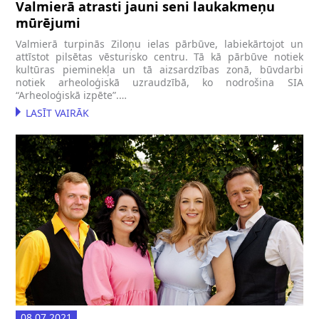
Valmierā atrasti jauni seni laukakmeņu
mūrējumi
Valmierā turpinās Ziloņu ielas pārbūve, labiekārtojot un
attīstot pilsētas vēsturisko centru. Tā kā pārbūve notiek
kultūras pieminekļa un tā aizsardzības zonā, būvdarbi
notiek arheoloģiskā uzraudzībā, ko nodrošina SIA
“Arheoloģiskā izpēte”.…
LASĪT VAIRĀK
08.07.2021