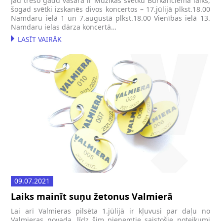
Jau trešo gadu vasara ir Mūzikas svētku Burkānciemā laiks,
šogad svētki izskanēs divos koncertos – 17.jūlijā plkst.18.00
Namdaru ielā 1 un 7.augustā plkst.18.00 Vienības ielā 13.
Namdaru ielas dārza koncertā…
LASĪT VAIRĀK
09.07.2021
Laiks mainīt suņu žetonus Valmierā
Lai arī Valmieras pilsēta 1.jūlijā ir kļuvusi par daļu no
Valmieras novada, līdz šim pieņemtie saistošie noteikumi