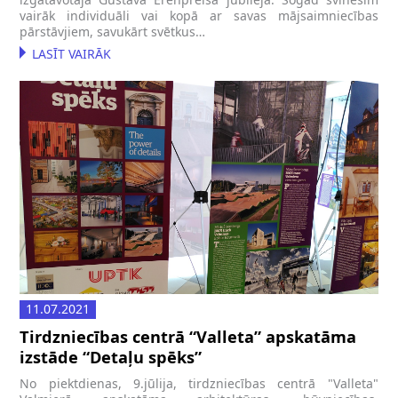
vairāk individuāli vai kopā ar savas mājsaimniecības
pārstāvjiem, savukārt svētkus…
LASĪT VAIRĀK
11.07.2021
Tirdzniecības centrā “Valleta” apskatāma
izstāde “Detaļu spēks”
No piektdienas, 9.jūlija, tirdzniecības centrā "Valleta"