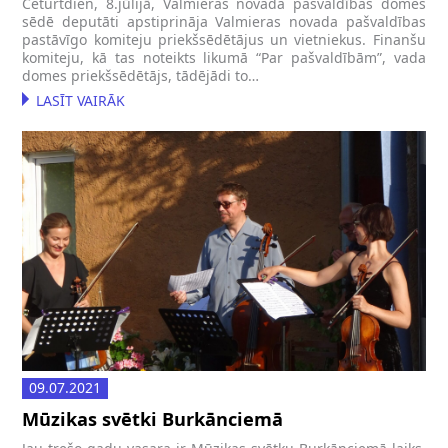
Ceturtdien, 8.jūlijā, Valmieras novada pašvaldības domes
sēdē deputāti apstiprināja Valmieras novada pašvaldības
pastāvīgo komiteju priekšsēdētājus un vietniekus. Finanšu
komiteju, kā tas noteikts likumā “Par pašvaldībām”, vada
domes priekšsēdētājs, tādējādi to…
LASĪT VAIRĀK
09.07.2021
Mūzikas svētki Burkānciemā