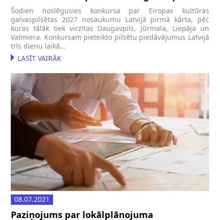
2027”
Šodien noslēgusies konkursa par Eiropas kultūras
galvaspilsētas 2027 nosaukumu Latvijā pirmā kārta, pēc
kuras tālāk tiek virzītas Daugavpils, Jūrmala, Liepāja un
Valmiera. Konkursam pieteikto pilsētu piedāvājumus Latvijā
trīs dienu laikā…
LASĪT VAIRĀK
08.07.2021
Paziņojums par lokālplānojuma