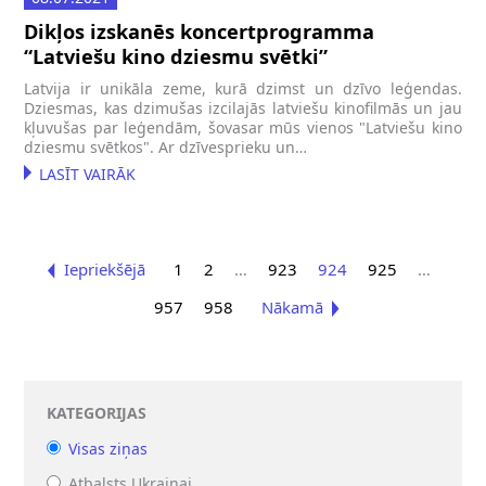
Dikļos izskanēs koncertprogramma
“Latviešu kino dziesmu svētki”
Latvija ir unikāla zeme, kurā dzimst un dzīvo leģendas.
Dziesmas, kas dzimušas izcilajās latviešu kinofilmās un jau
kļuvušas par leģendām, šovasar mūs vienos "Latviešu kino
dziesmu svētkos". Ar dzīvesprieku un…
LASĪT VAIRĀK
Iepriekšējā
1
2
…
923
924
925
…
957
958
Nākamā
KATEGORIJAS
Visas ziņas
Atbalsts Ukrainai