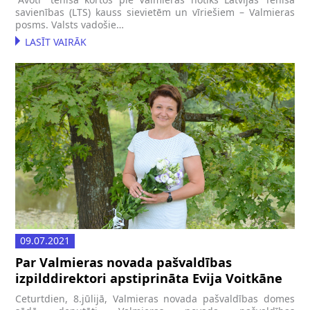
savienības (LTS) kauss sievietēm un vīriešiem – Valmieras
posms. Valsts vadošie…
LASĪT VAIRĀK
09.07.2021
Par Valmieras novada pašvaldības
izpilddirektori apstiprināta Evija Voitkāne
Ceturtdien, 8.jūlijā, Valmieras novada pašvaldības domes