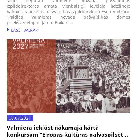
sēdē deputāti Valmieras novada pašvaldības
izpilddirektores amatā vienbalsīgi ievēlēja līdzšinējo
Valmieras pilsētas pašvaldības izpilddirektori Eviju Voitkāni.
“Paldies Valmieras novada pašvaldības domes
priekšsēdētājam Jānim Baikam…
LASĪT VAIRĀK
08.07.2021
Valmiera iekļūst nākamajā kārtā
konkursam “Eiropas kultūras galvaspilsēta