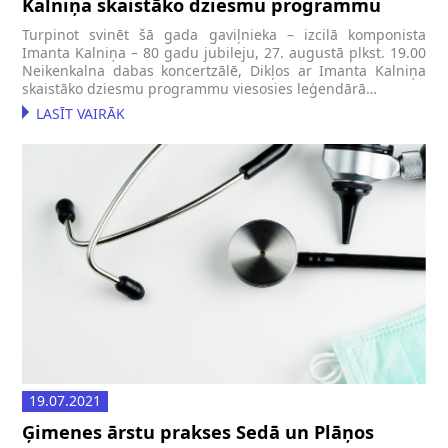
Kalniņa skaistāko dziesmu programmu
Turpinot svinēt šā gada gaviļnieka – izcilā komponista
Imanta Kalniņa – 80 gadu jubileju, 27. augustā plkst. 19.00
Neikenkalna dabas koncertzālē, Dikļos ar Imanta Kalniņa
skaistāko dziesmu programmu viesosies leģendārā…
LASĪT VAIRĀK
19.07.2021
Ģimenes ārstu prakses Sedā un Plāņos