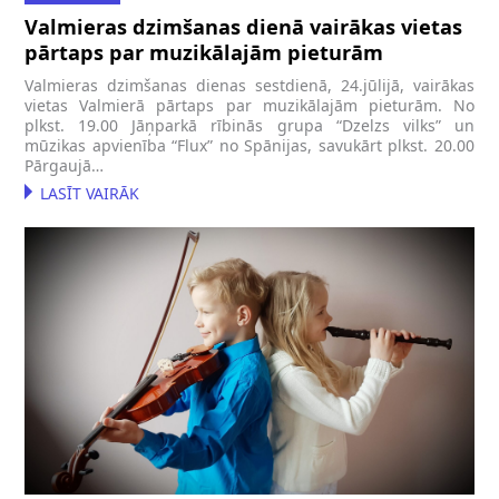
Valmieras dzimšanas dienā vairākas vietas
pārtaps par muzikālajām pieturām
Valmieras dzimšanas dienas sestdienā, 24.jūlijā, vairākas
vietas Valmierā pārtaps par muzikālajām pieturām. No
plkst. 19.00 Jāņparkā rībinās grupa “Dzelzs vilks” un
mūzikas apvienība “Flux” no Spānijas, savukārt plkst. 20.00
Pārgaujā…
LASĪT VAIRĀK