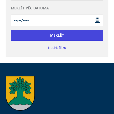
MEKLĒT PĒC DATUMA
Notīrīt filtru