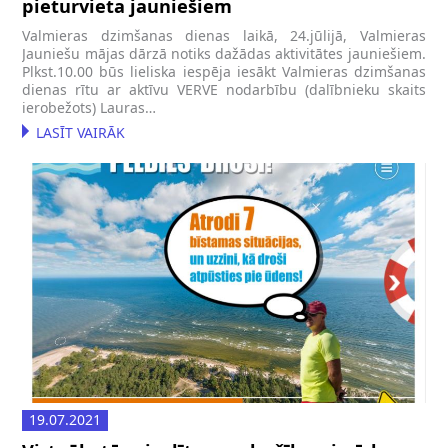
pieturvieta jauniešiem
Valmieras dzimšanas dienas laikā, 24.jūlijā, Valmieras
Jauniešu mājas dārzā notiks dažādas aktivitātes jauniešiem.
Plkst.10.00 būs lieliska iespēja iesākt Valmieras dzimšanas
dienas rītu ar aktīvu VERVE nodarbību (dalībnieku skaits
ierobežots) Lauras…
LASĪT VAIRĀK
19.07.2021