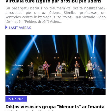
Virtuāla tūre izglīto par drošību pie ūdens
Lai pasargātu bērnus no traumām (tai skaitā noslīkšanas),
atrodoties pie un uz ūdens, Slimību profilakses un
kontroles centrs ir izstrādājis izglītojošu 360 virtuālo video
tūri - spēli "Peldies droši"! Video…
LASĪT VAIRĀK
19.07.2021
Dikļos viesosies grupa “Menuets” ar Imanta