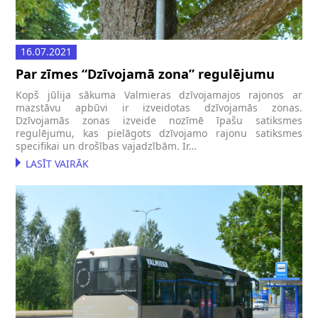
16.07.2021
Par zīmes “Dzīvojamā zona” regulējumu
Kopš jūlija sākuma Valmieras dzīvojamajos rajonos ar
mazstāvu apbūvi ir izveidotas dzīvojamās zonas.
Dzīvojamās zonas izveide nozīmē īpašu satiksmes
regulējumu, kas pielāgots dzīvojamo rajonu satiksmes
specifikai un drošības vajadzībām. Ir…
LASĪT VAIRĀK