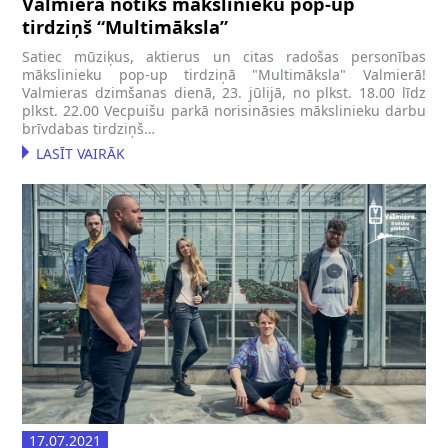
Valmierā notiks mākslinieku pop-up
tirdziņš “Multimāksla”
Satiec mūziķus, aktierus un citas radošas personības
mākslinieku pop-up tirdziņā "Multimāksla" Valmierā!
Valmieras dzimšanas dienā, 23. jūlijā, no plkst. 18.00 līdz
plkst. 22.00 Vecpuišu parkā norisināsies mākslinieku darbu
brīvdabas tirdziņš…
LASĪT VAIRĀK
17.07.2021