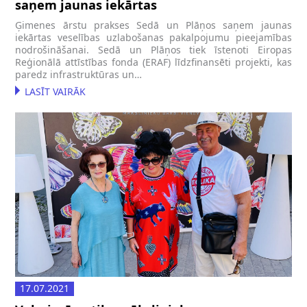
saņem jaunas iekārtas
Ģimenes ārstu prakses Sedā un Plāņos saņem jaunas
iekārtas veselības uzlabošanas pakalpojumu pieejamības
nodrošināšanai. Sedā un Plāņos tiek īstenoti Eiropas
Reģionālā attīstības fonda (ERAF) līdzfinansēti projekti, kas
paredz infrastruktūras un…
LASĪT VAIRĀK
17.07.2021