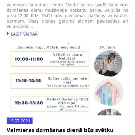
Valmieras Jaunatnes centrs “Vinda” aicina svinēt Valmieras
dzimšanas dienu muzikālajā noskaņu parkā. 24.jūlijā no
plkst.12.00 līdz 16.00 būs pieejamas dažādas aktivitātes
bērniem. Visas dienas garumā aicinām paviesoties arī
Veides ielā.…
LASĪT VAIRĀK
19.07.2021
Valmieras dzimšanas dienā būs svētku