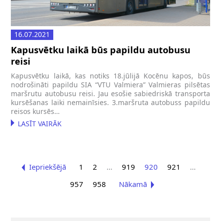
16.07.2021
Kapusvētku laikā būs papildu autobusu
reisi
Kapusvētku laikā, kas notiks 18.jūlijā Kocēnu kapos, būs
nodrošināti papildu SIA “VTU Valmiera” Valmieras pilsētas
maršrutu autobusu reisi. Jau esošie sabiedriskā transporta
kursēšanas laiki nemainīsies. 3.maršruta autobuss papildu
reisos kursēs…
LASĪT VAIRĀK
Iepriekšējā
1
2
…
919
920
921
…
957
958
Nākamā