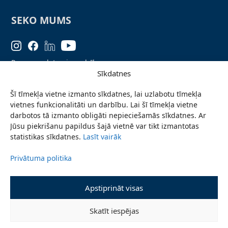
SEKO MUMS
Personas datu aizsardzība
Sīkdatnes
Lapas karte
Šī tīmekļa vietne izmanto sīkdatnes, lai uzlabotu tīmekļa
Ziņo par problēmu
vietnes funkcionalitāti un darbību. Lai šī tīmekļa vietne
Pieteikties jaunumiem
darbotos tā izmanto obligāti nepieciešamās sīkdatnes. Ar
Jūsu piekrišanu papildus šajā vietnē var tikt izmantotas
Piekļūstamības paziņojums
statistikas sīkdatnes.
Lasīt vairāk
Privātuma politika
© 2026 Valmieras novada pašvaldība
Apstiprināt visas
Skatīt iespējas