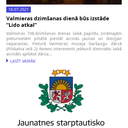
16.07.2021
Valmieras dzimšanas dienā būs izstāde
“Lido atkal”
Valmieras 738.dzimšanas dienas laikā papildu zināmajām
pieturvietām pilsētā piestāt aicinās jaunas un diezgan
neparastas. Pieturā Valmieras muzeja Garšaugu dārzā
(Pilskalna ielā 2) ikviens interesents jebkurā diennakts laikā
aicināts aplūkot dārza…
LASĪT VAIRĀK