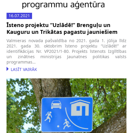
16.07.2021
Īsteno projektu “Uzlādē!” Brenguļu un
Kauguru un Trikātas pagastu jauniešiem
Valmieras novada pašvaldība no 2021. gada 1. jūlija līdz
2021. gada 30. oktobrim īsteno projektu “Uzlādē!” ar
identifikācijas Nr. VP2021/1-80. Projekts īstenots Izglītības
un zinātnes ministrijas Jaunatnes politikas valsts
programmas…
LASĪT VAIRĀK