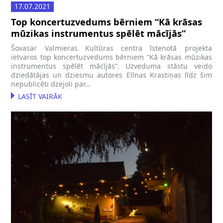
17.07.2021
Top koncertuzvedums bērniem “Kā krāsas
mūzikas instrumentus spēlēt mācījās”
Šovasar Valmieras Kultūras centra īstenotā projekta
ietvaros top koncertuzvedums bērniem “Kā krāsas mūzikas
instrumentus spēlēt mācījās”. Uzveduma stāstu veido
dziedātājas un dziesmu autores Elīnas Krastiņas līdz šim
nepublicēti dzejoļi par…
LASĪT VAIRĀK