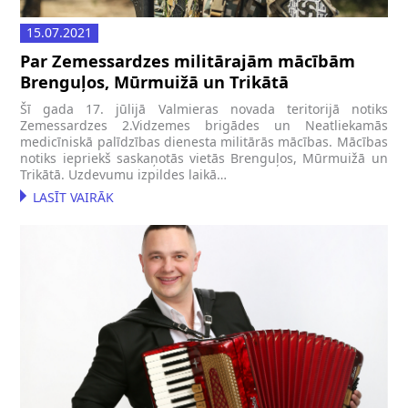
15.07.2021
Par Zemessardzes militārajām mācībām
Brenguļos, Mūrmuižā un Trikātā
Šī gada 17. jūlijā Valmieras novada teritorijā notiks
Zemessardzes 2.Vidzemes brigādes un Neatliekamās
medicīniskā palīdzības dienesta militārās mācības. Mācības
notiks iepriekš saskaņotās vietās Brenguļos, Mūrmuižā un
Trikātā. Uzdevumu izpildes laikā…
LASĪT VAIRĀK