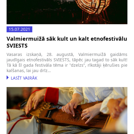
15.07.2021
Valmiermuižā sāk kult un kalt etnofestivālu
SVIESTS
Vasaras izskaņā, 28. augustā, Valmiermuižā gaidāms
jaudīgais etnofestivāls SVIESTS, tāpēc jau tagad to sāk kult!
Tā kā šī gada festivāla tēma ir "dzelzs”, rīkotāji ķērušies pie
kalšanas, lai jau drīz…
LASĪT VAIRĀK