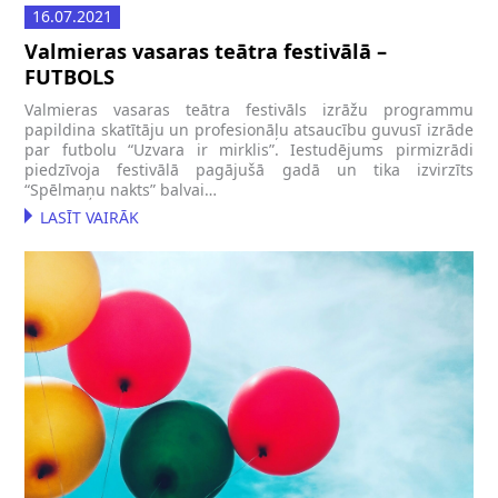
16.07.2021
Valmieras vasaras teātra festivālā –
FUTBOLS
Valmieras vasaras teātra festivāls izrāžu programmu
papildina skatītāju un profesionāļu atsaucību guvusī izrāde
par futbolu “Uzvara ir mirklis”. Iestudējums pirmizrādi
piedzīvoja festivālā pagājušā gadā un tika izvirzīts
“Spēlmaņu nakts” balvai…
LASĪT VAIRĀK