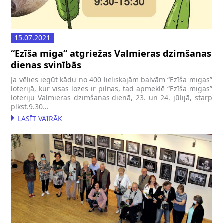
15.07.2021
“Ezīša miga” atgriežas Valmieras dzimšanas
dienas svinībās
Ja vēlies iegūt kādu no 400 lieliskajām balvām “Ezīša migas”
loterijā, kur visas lozes ir pilnas, tad apmeklē “Ezīša migas”
loteriju Valmieras dzimšanas dienā, 23. un 24. jūlijā, starp
plkst.9.30…
LASĪT VAIRĀK