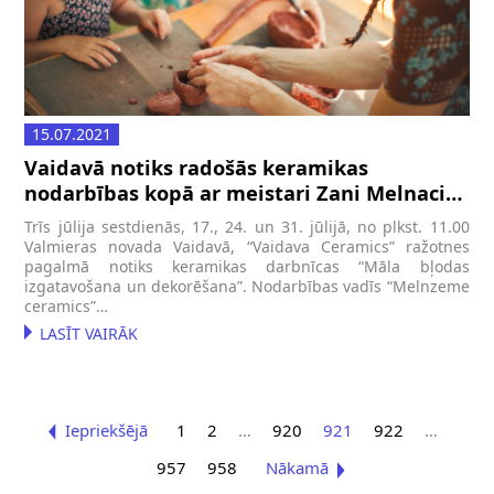
15.07.2021
Vaidavā notiks radošās keramikas
nodarbības kopā ar meistari Zani Melnaci-
Priednieci
Trīs jūlija sestdienās, 17., 24. un 31. jūlijā, no plkst. 11.00
Valmieras novada Vaidavā, “Vaidava Ceramics” ražotnes
pagalmā notiks keramikas darbnīcas “Māla bļodas
izgatavošana un dekorēšana”. Nodarbības vadīs “Melnzeme
ceramics”…
LASĪT VAIRĀK
Iepriekšējā
1
2
…
920
921
922
…
957
958
Nākamā