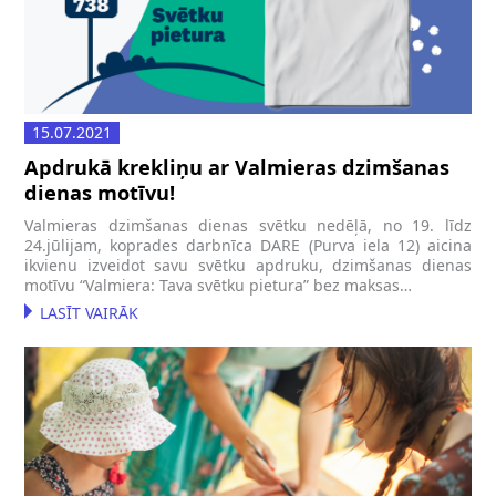
15.07.2021
Apdrukā krekliņu ar Valmieras dzimšanas
dienas motīvu!
Valmieras dzimšanas dienas svētku nedēļā, no 19. līdz
24.jūlijam, koprades darbnīca DARE (Purva iela 12) aicina
ikvienu izveidot savu svētku apdruku, dzimšanas dienas
motīvu “Valmiera: Tava svētku pietura” bez maksas…
LASĪT VAIRĀK