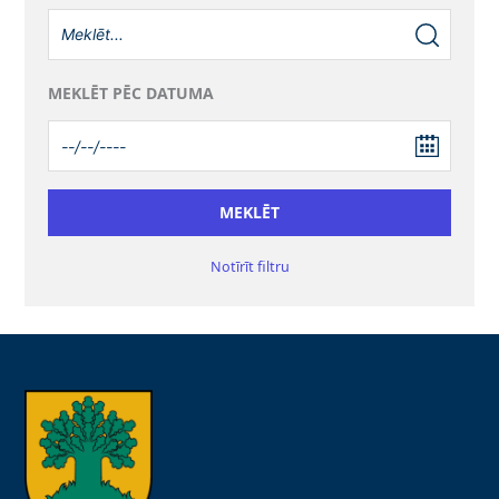
MEKLĒT PĒC DATUMA
Notīrīt filtru