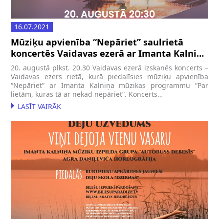
16.07.2021
Mūziķu apvienība “Nepāriet” saulrietā
koncertēs Vaidavas ezerā ar Imanta Kalniņa
dziesmu programmu
20. augustā plkst. 20.30 Vaidavas ezerā izskanēs koncerts –
Vaidavas ezers rietā, kurā piedalīsies mūziķu apvienība
“Nepāriet” ar Imanta Kalniņa mūzikas programmu “Par
lietām, kuras tā ar nekad nepāriet”. Koncerts…
LASĪT VAIRĀK