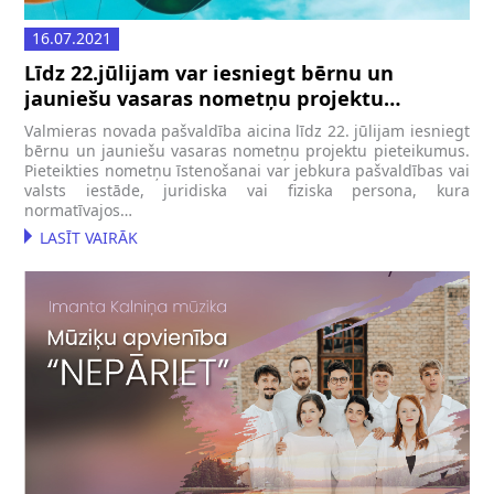
16.07.2021
Līdz 22.jūlijam var iesniegt bērnu un
jauniešu vasaras nometņu projektu
pieteikumus
Valmieras novada pašvaldība aicina līdz 22. jūlijam iesniegt
bērnu un jauniešu vasaras nometņu projektu pieteikumus.
Pieteikties nometņu īstenošanai var jebkura pašvaldības vai
valsts iestāde, juridiska vai fiziska persona, kura
normatīvajos…
LASĪT VAIRĀK