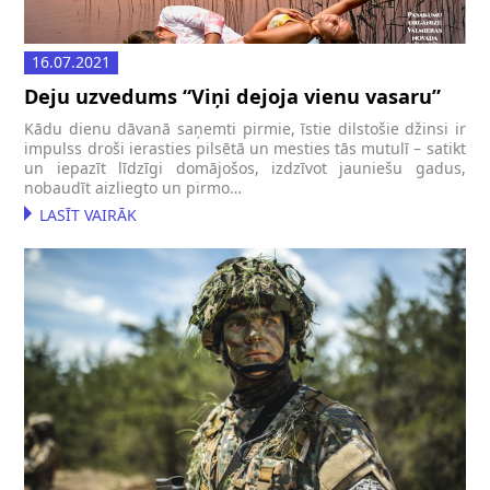
16.07.2021
Deju uzvedums “Viņi dejoja vienu vasaru”
Kādu dienu dāvanā saņemti pirmie, īstie dilstošie džinsi ir
impulss droši ierasties pilsētā un mesties tās mutulī – satikt
un iepazīt līdzīgi domājošos, izdzīvot jauniešu gadus,
nobaudīt aizliegto un pirmo…
LASĪT VAIRĀK