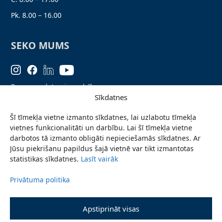
Pk. 8.00 – 16.00
SEKO MUMS
Personas datu aizsardzība
Sīkdatnes
Lapas karte
Šī tīmekļa vietne izmanto sīkdatnes, lai uzlabotu tīmekļa
Ziņo par problēmu
vietnes funkcionalitāti un darbību. Lai šī tīmekļa vietne
Pieteikties jaunumiem
darbotos tā izmanto obligāti nepieciešamās sīkdatnes. Ar
Jūsu piekrišanu papildus šajā vietnē var tikt izmantotas
Piekļūstamības paziņojums
statistikas sīkdatnes.
Lasīt vairāk
Privātuma politika
© 2026 Valmieras novada pašvaldība
Apstiprināt visas