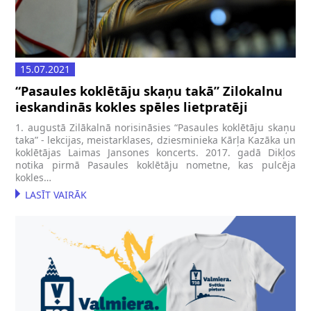
15.07.2021
“Pasaules koklētāju skaņu takā” Zilokalnu
ieskandinās kokles spēles lietpratēji
1. augustā Zilākalnā norisināsies “Pasaules koklētāju skaņu
taka” - lekcijas, meistarklases, dziesminieka Kārļa Kazāka un
koklētājas Laimas Jansones koncerts. 2017. gadā Dikļos
notika pirmā Pasaules koklētāju nometne, kas pulcēja
kokles…
LASĪT VAIRĀK