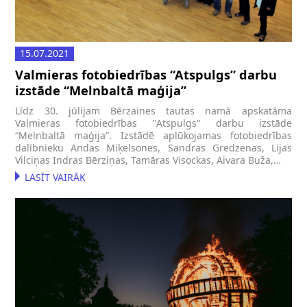
15.07.2021
Valmieras fotobiedrības “Atspulgs” darbu
izstāde “Melnbaltā maģija”
Līdz 30. jūlijam Bērzaines tautas namā apskatāma
Valmieras fotobiedrības "Atspulgs" darbu izstāde
“Melnbaltā maģija”. Izstādē aplūkojamas fotobiedrības
dalībnieku Andas Miķelsones, Sandras Gredzenas, Lijas
Vilciņas Indras Bērziņas, Tamāras Visockas, Aivara Buža,…
LASĪT VAIRĀK