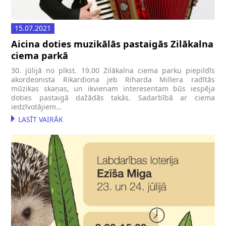
15.07.2021
Aicina doties muzikālās pastaigās Zilākalna
ciema parkā
30. jūlijā no plkst. 19.00 Zilākalna ciema parku piepildīs
akordeonista Rikardiona jeb Riharda Millera radītās
mūzikas skaņas, un ikvienam interesentam būs iespēja
doties pastaigā dažādās takās. Sadarbībā ar ciema
iedzīvotājiem…
LASĪT VAIRĀK