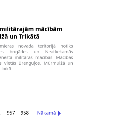
 militārajām mācībām
žā un Trikātā
mieras novada teritorijā notiks
mes brigādes un Neatliekamās
ienesta militārās mācības. Mācības
ās vietās Brenguļos, Mūrmuižā un
 laikā…
…
957
958
Nākamā