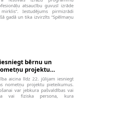
ofesionāļu atsaucību guvusī izrāde
mirklis”. Iestudējums pirmizrādi
ušā gadā un tika izvirzīts “Spēlmaņu
 iesniegt bērnu un
nometņu projektu
ba aicina līdz 22. jūlijam iesniegt
as nometņu projektu pieteikumus.
ošanai var jebkura pašvaldības vai
iska vai fiziska persona, kura