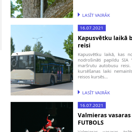
LASĪT VAIRĀK
16.07.2021
Kapusvētku laikā 
reisi
Kapusvētku laikā, kas no
nodrošināti papildu SIA 
maršrutu autobusu reisi.
kursēšanas laiki nemainī
reisos kursēs…
LASĪT VAIRĀK
16.07.2021
Valmieras vasaras 
FUTBOLS
Valmieras vasaras teā