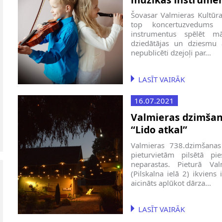
Šovasar Valmieras Kultūra
top koncertuzvedums
instrumentus spēlēt m
dziedātājas un dziesmu a
nepublicēti dzejoļi par…
LASĪT VAIRĀK
16.07.2021
Valmieras dzimšan
“Lido atkal”
Valmieras 738.dzimšanas
pieturvietām pilsētā pi
neparastas. Pieturā V
(Pilskalna ielā 2) ikviens
aicināts aplūkot dārza…
LASĪT VAIRĀK