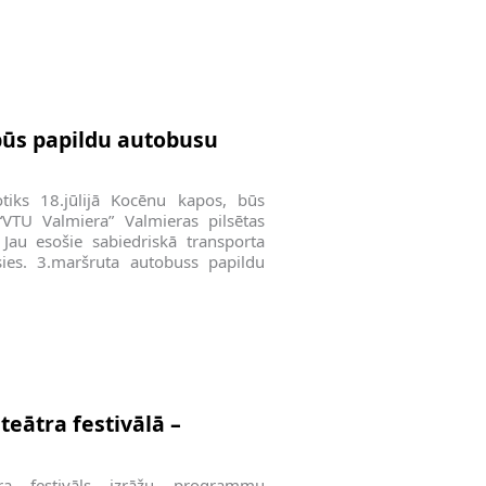
būs papildu autobusu
tiks 18.jūlijā Kocēnu kapos, būs
“VTU Valmiera” Valmieras pilsētas
 Jau esošie sabiedriskā transporta
sies. 3.maršruta autobuss papildu
teātra festivālā –
tra festivāls izrāžu programmu