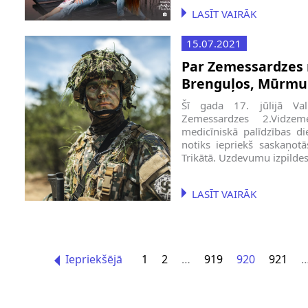
LASĪT VAIRĀK
15.07.2021
Par Zemessardzes
Brenguļos, Mūrmui
Šī gada 17. jūlijā Val
Zemessardzes 2.Vidze
medicīniskā palīdzības d
notiks iepriekš saskaņot
Trikātā. Uzdevumu izpildes
LASĪT VAIRĀK
Iepriekšējā
1
2
…
919
920
921