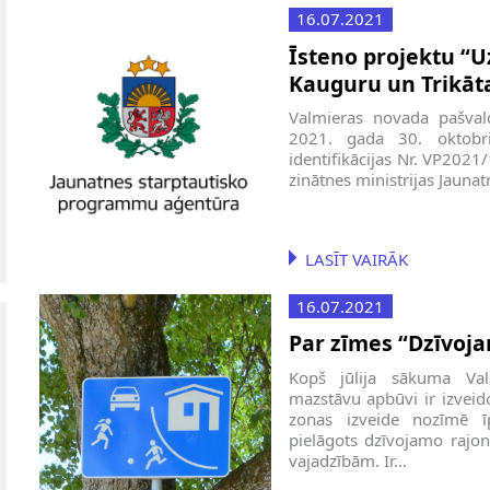
16.07.2021
Īsteno projektu “U
Kauguru un Trikāt
Valmieras novada pašvald
2021. gada 30. oktobri
identifikācijas Nr. VP2021/
zinātnes ministrijas Jauna
LASĪT VAIRĀK
16.07.2021
Par zīmes “Dzīvoj
Kopš jūlija sākuma Val
mazstāvu apbūvi ir izvei
zonas izveide nozīmē ī
pielāgots dzīvojamo rajon
vajadzībām. Ir…