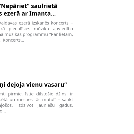
Nepāriet” saulrietā
s ezerā ar Imanta
programmu
Vaidavas ezerā izskanēs koncerts –
urā piedalīsies mūziķu apvienība
iņa mūzikas programmu “Par lietām,
”. Koncerts…
i dejoja vienu vasaru”
 pirmie, īstie dilstošie džinsi ir
lsētā un mesties tās mutulī – satikt
jošos, izdzīvot jauniešu gadus,
mo…