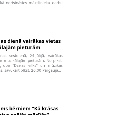
rkā norisināsies mākslinieku darbu
as dienā vairākas vietas
ālajām pieturām
as sestdienā, 24.jūlijā, vairākas
ar muzikālajām pieturām. No plkst.
grupa “Dzelzs vilks” un mūzikas
as, savukārt plkst. 20.00 Pārgaujā…
ums bērniem “Kā krāsas
tus spēlēt mācījās”