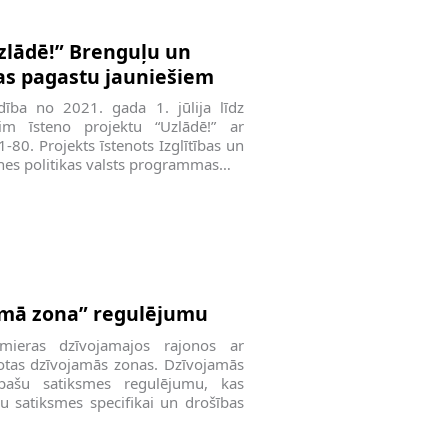
zlādē!” Brenguļu un
as pagastu jauniešiem
ība no 2021. gada 1. jūlija līdz
m īsteno projektu “Uzlādē!” ar
1-80. Projekts īstenots Izglītības un
tnes politikas valsts programmas…
amā zona” regulējumu
mieras dzīvojamajos rajonos ar
dotas dzīvojamās zonas. Dzīvojamās
pašu satiksmes regulējumu, kas
u satiksmes specifikai un drošības