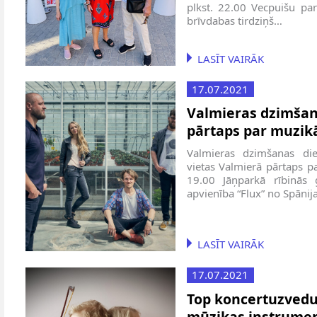
plkst. 22.00 Vecpuišu pa
brīvdabas tirdziņš…
LASĪT VAIRĀK
17.07.2021
Valmieras dzimšan
pārtaps par muzik
Valmieras dzimšanas dien
vietas Valmierā pārtaps p
19.00 Jāņparkā rībinās 
apvienība “Flux” no Spānij
LASĪT VAIRĀK
17.07.2021
Top koncertuzved
mūzikas instrumen