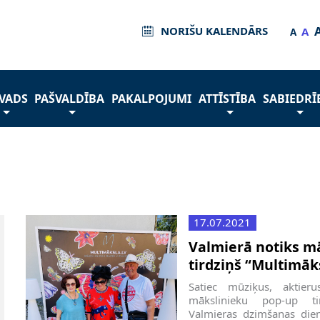
NORIŠU KALENDĀRS
A
A
VADS
PAŠVALDĪBA
PAKALPOJUMI
ATTĪSTĪBA
SABIEDRĪ
17.07.2021
Valmierā notiks m
tirdziņš “Multimāk
Satiec mūziķus, aktier
mākslinieku pop-up ti
Valmieras dzimšanas dienā