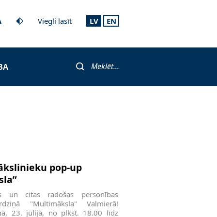
A
Viegli lasīt
LV
EN
Meklēt...
BA
ākslinieku pop-up
sla”
us un citas radošas personības
rdziņā "Multimāksla" Valmierā!
, 23. jūlijā, no plkst. 18.00 līdz