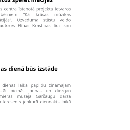
s centra īstenotā projekta ietvaros
 bērniem “Kā krāsas mūzikas
ācījās”. Uzveduma stāstu veido
utores Elīnas Krastiņas līdz šim
as dienā būs izstāde
 dienas laikā papildu zināmajām
estāt aicinās jaunas un diezgan
almieras muzeja Garšaugu dārzā
 interesents jebkurā diennakts laikā