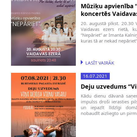
Mūziķu apvienība “
koncertēs Vaidava
Kalniņa dziesmu 
20. augustā plkst. 20.30 
Vaidavas ezers rietā, k
“Nepāriet” ar Imanta Kaln
kuras tā ar nekad nepāriet
LASĪT VAIRĀK
16.07.2021
Deju uzvedums “Viņ
Kādu dienu dāvanā saņemti
impulss droši ierasties pi
un iepazīt līdzīgi domā
nobaudīt aizliegto un pir